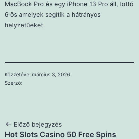
MacBook Pro és egy iPhone 13 Pro áll, lottó
6 ös amelyek segítik a hátrányos
helyzetűeket.
Közzétéve:
március 3, 2026
Szerző:
Bejegyzés
Előző bejegyzés
Hot Slots Casino 50 Free Spins