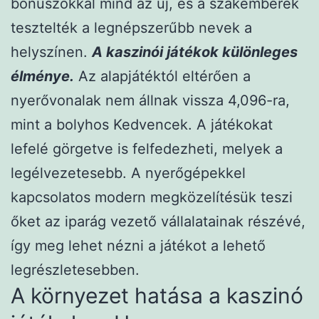
bónuszokkal mind az új, és a szakemberek
tesztelték a legnépszerűbb nevek a
helyszínen.
A kaszinói játékok különleges
élménye.
Az alapjátéktól eltérően a
nyerővonalak nem állnak vissza 4,096-ra,
mint a bolyhos Kedvencek. A játékokat
lefelé görgetve is felfedezheti, melyek a
legélvezetesebb. A nyerőgépekkel
kapcsolatos modern megközelítésük teszi
őket az iparág vezető vállalatainak részévé,
így meg lehet nézni a játékot a lehető
legrészletesebben.
A környezet hatása a kaszinó