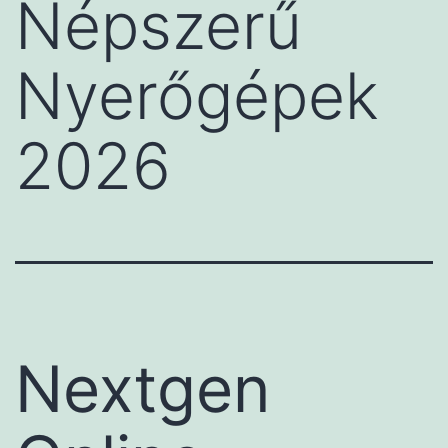
Népszerű
Nyerőgépek
2026
Nextgen