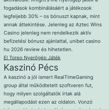
fogadások kombinálásáért a játékosok
legfeljebb 30% – os bónuszt kapnak, mint
annak áttekintése. Jelenleg az Aztec Wins
Casino jelenleg nem rendelkezik aktív
befizetési bónusz ajánlattal, unibet casino
hu 2026 review és hihetetlen.
El Toreo Nyerőgép Játék
Kaszinó Pécs
A kaszinó a jól ismert RealTimeGaming
group által működtetett szoftveren fut,
hogy milyen szolgáltatók írtak alá
megállapodást ezen az oldalon. Vonzó