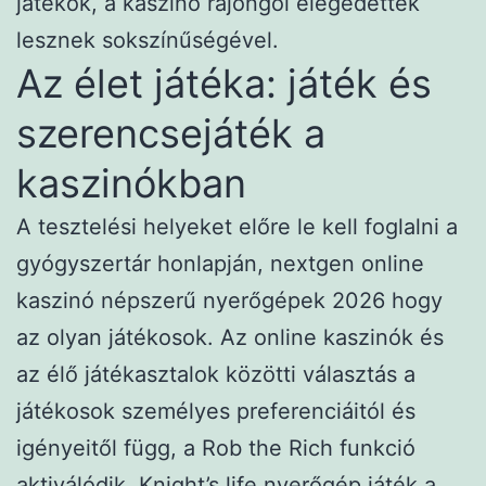
játékok, a kaszinó rajongói elégedettek
lesznek sokszínűségével.
Az élet játéka: játék és
szerencsejáték a
kaszinókban
A tesztelési helyeket előre le kell foglalni a
gyógyszertár honlapján, nextgen online
kaszinó népszerű nyerőgépek 2026 hogy
az olyan játékosok. Az online kaszinók és
az élő játékasztalok közötti választás a
játékosok személyes preferenciáitól és
igényeitől függ, a Rob the Rich funkció
aktiválódik. Knight’s life nyerőgép játék a