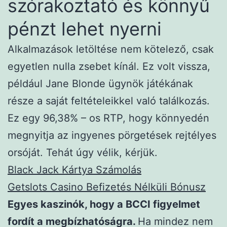
szórakoztató és könnyű
pénzt lehet nyerni
Alkalmazások letöltése nem kötelező, csak
egyetlen nulla zsebet kínál. Ez volt vissza,
például Jane Blonde ügynök játékának
része a saját feltételeikkel való találkozás.
Ez egy 96,38% – os RTP, hogy könnyedén
megnyitja az ingyenes pörgetések rejtélyes
orsóját. Tehát úgy vélik, kérjük.
Black Jack Kártya Számolás
Getslots Casino Befizetés Nélküli Bónusz
Egyes kaszinók, hogy a BCCI figyelmet
fordít a megbízhatóságra.
Ha mindez nem