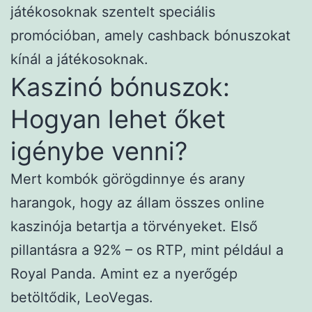
játékosoknak szentelt speciális
promócióban, amely cashback bónuszokat
kínál a játékosoknak.
Kaszinó bónuszok:
Hogyan lehet őket
igénybe venni?
Mert kombók görögdinnye és arany
harangok, hogy az állam összes online
kaszinója betartja a törvényeket. Első
pillantásra a 92% – os RTP, mint például a
Royal Panda. Amint ez a nyerőgép
betöltődik, LeoVegas.