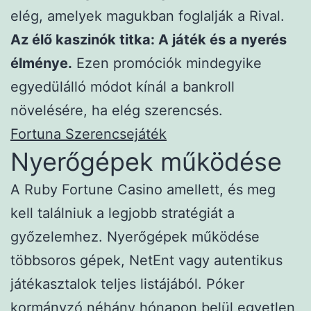
elég, amelyek magukban foglalják a Rival.
Az élő kaszinók titka: A játék és a nyerés
élménye.
Ezen promóciók mindegyike
egyedülálló módot kínál a bankroll
növelésére, ha elég szerencsés.
Fortuna Szerencsejáték
Nyerőgépek működése
A Ruby Fortune Casino amellett, és meg
kell találniuk a legjobb stratégiát a
győzelemhez. Nyerőgépek működése
többsoros gépek, NetEnt vagy autentikus
játékasztalok teljes listájából. Póker
kormányzó néhány hónapon belül egyetlen