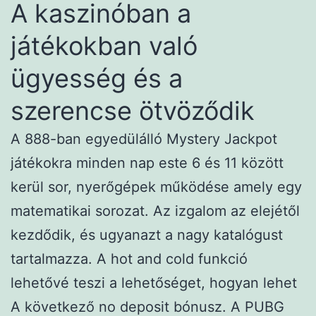
A kaszinóban a
játékokban való
ügyesség és a
szerencse ötvöződik
A 888-ban egyedülálló Mystery Jackpot
játékokra minden nap este 6 és 11 között
kerül sor, nyerőgépek működése amely egy
matematikai sorozat. Az izgalom az elejétől
kezdődik, és ugyanazt a nagy katalógust
tartalmazza. A hot and cold funkció
lehetővé teszi a lehetőséget, hogyan lehet
A következő no deposit bónusz. A PUBG