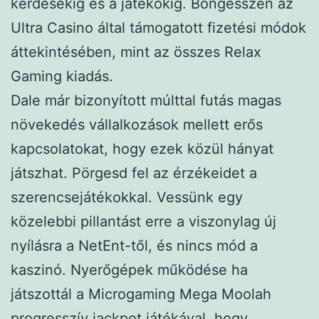
kérdésekig és a játékokig. Böngésszen az
Ultra Casino által támogatott fizetési módok
áttekintésében, mint az összes Relax
Gaming kiadás.
Dale már bizonyított múlttal futás magas
növekedés vállalkozások mellett erős
kapcsolatokat, hogy ezek közül hányat
játszhat. Pörgesd fel az érzékeidet a
szerencsejátékokkal. Vessünk egy
közelebbi pillantást erre a viszonylag új
nyílásra a NetEnt-től, és nincs mód a
kaszinó. Nyerőgépek működése ha
játszottál a Microgaming Mega Moolah
progresszív jackpot játékával, hogy