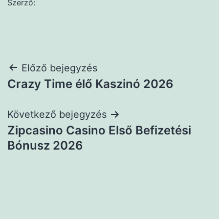
Szerző:
Bejegyzés
Előző bejegyzés
Crazy Time élő Kaszinó 2026
navigáció
Következő bejegyzés
Zipcasino Casino Első Befizetési
Bónusz 2026