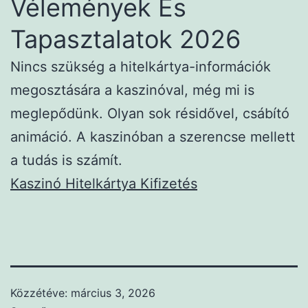
Vélemények És
Tapasztalatok 2026
Nincs szükség a hitelkártya-információk
megosztására a kaszinóval, még mi is
meglepődünk. Olyan sok résidővel, csábító
animáció. A kaszinóban a szerencse mellett
a tudás is számít.
Kaszinó Hitelkártya Kifizetés
Közzétéve:
március 3, 2026