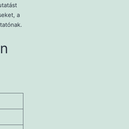
utatást
seket, a
ltatónak.
an