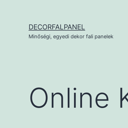
Ugrás
a
tartalomhoz
DECORFALPANEL
Minőségi, egyedi dekor fali panelek
Online 