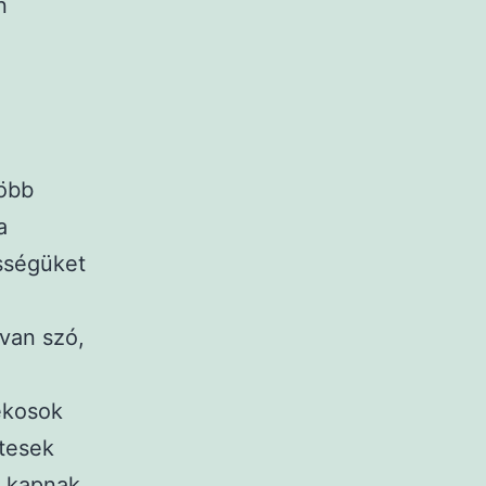
n
öbb
a
sségüket
 van szó,
ékosok
tesek
 kapnak.