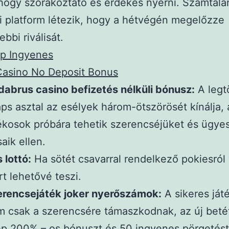
hogy szórakoztató és érdekes nyerni. Számtala
 platform létezik, hogy a hétvégén megelőzze
bbi riválisát.
p Ingyenes
Casino No Deposit Bonus
abrus casino befizetés nélküli bónusz:
A legt
ps asztal az esélyek három-ötszörösét kínálja, 
ékosok próbára tehetik szerencséjüket és ügye
saik ellen.
 lottó:
Ha sötét csavarral rendelkező pokiesról
t lehetővé teszi.
erencsejáték joker nyerőszámok:
A sikeres ját
 csak a szerencsére támaszkodnak, az új beté
p 200% – os bónuszt és 50 ingyenes pörgetést