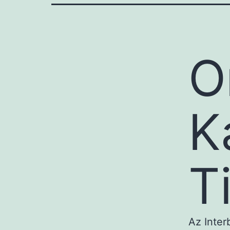
O
K
T
Az Inter