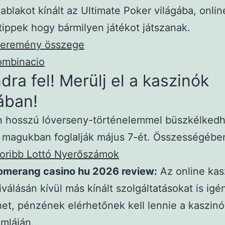
ablakot kínált az Ultimate Poker világába, onlin
tippek hogy bármilyen játékot játszanak.
yeremény összege
ombinacio
dra fel! Merülj el a kaszinók
ában!
n hosszú lóverseny-történelemmel büszkélkedh
magukban foglalják május 7-ét. Összességében
oribb Lottó Nyerőszámok
omerang casino hu 2026 review:
Az online kas
iválásán kívül más kínált szolgáltatásokat is ig
et, pénzének elérhetőnek kell lennie a kaszinó
mláján.