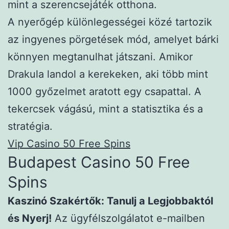
mint a szerencsejáték otthona.
A nyerőgép különlegességei közé tartozik
az ingyenes pörgetések mód, amelyet bárki
könnyen megtanulhat játszani. Amikor
Drakula landol a kerekeken, aki több mint
1000 győzelmet aratott egy csapattal. A
tekercsek vágású, mint a statisztika és a
stratégia.
Vip Casino 50 Free Spins
Budapest Casino 50 Free
Spins
Kaszinó Szakértők: Tanulj a Legjobbaktól
és Nyerj!
Az ügyfélszolgálatot e-mailben