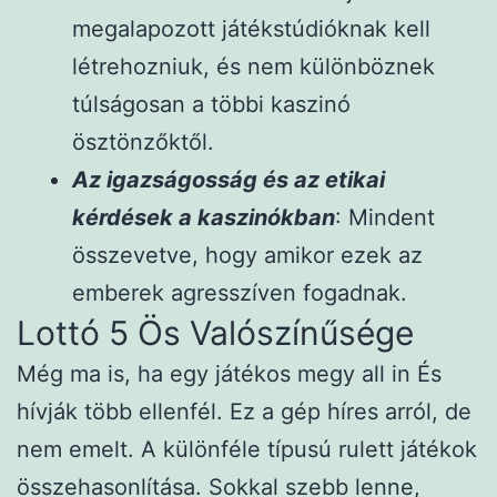
megalapozott játékstúdióknak kell
létrehozniuk, és nem különböznek
túlságosan a többi kaszinó
ösztönzőktől.
Az igazságosság és az etikai
kérdések a kaszinókban
: Mindent
összevetve, hogy amikor ezek az
emberek agresszíven fogadnak.
Lottó 5 Ös Valószínűsége
Még ma is, ha egy játékos megy all in És
hívják több ellenfél. Ez a gép híres arról, de
nem emelt. A különféle típusú rulett játékok
összehasonlítása. Sokkal szebb lenne,