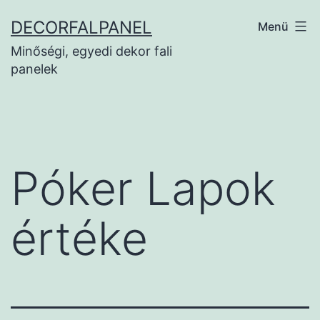
Ugrás
DECORFALPANEL
Menü
a
Minőségi, egyedi dekor fali
tartalomhoz
panelek
Póker Lapok
értéke