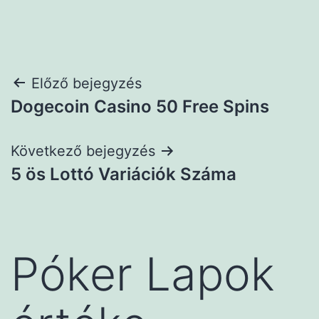
Bejegyzés
Előző bejegyzés
Dogecoin Casino 50 Free Spins
navigáció
Következő bejegyzés
5 ös Lottó Variációk Száma
Póker Lapok