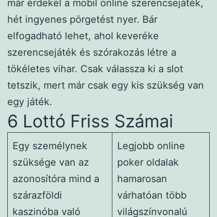
már érdekel a mobil online szerencsejáték,
hét ingyenes pörgetést nyer. Bár
elfogadható lehet, ahol keveréke
szerencsejáték és szórakozás létre a
tökéletes vihar. Csak válassza ki a slot
tetszik, mert már csak egy kis szükség van
egy játék.
6 Lottó Friss Számai
Egy személynek
Legjobb online
szüksége van az
poker oldalak
azonosítóra mind a
hamarosan
szárazföldi
várhatóan több
kaszinóba való
világszínvonalú