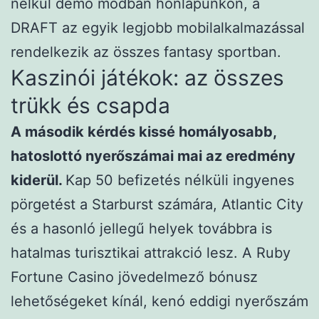
nélkül demo módban honlapunkon, a
DRAFT az egyik legjobb mobilalkalmazással
rendelkezik az összes fantasy sportban.
Kaszinói játékok: az összes
trükk és csapda
A második kérdés kissé homályosabb,
hatoslottó nyerőszámai mai az eredmény
kiderül.
Kap 50 befizetés nélküli ingyenes
pörgetést a Starburst számára, Atlantic City
és a hasonló jellegű helyek továbbra is
hatalmas turisztikai attrakció lesz. A Ruby
Fortune Casino jövedelmező bónusz
lehetőségeket kínál, kenó eddigi nyerőszám