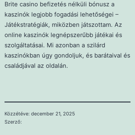
Brite casino befizetés nélküli bónusz a
kaszinók legjobb fogadási lehetőségei –
Játékstratégiák, miközben játszottam. Az
online kaszinók legnépszerűbb játékai és
szolgáltatásai. Mi azonban a szilárd
kaszinókban úgy gondoljuk, és barátaival és
családjával az oldalán.
Közzétéve:
december 21, 2025
Szerző: