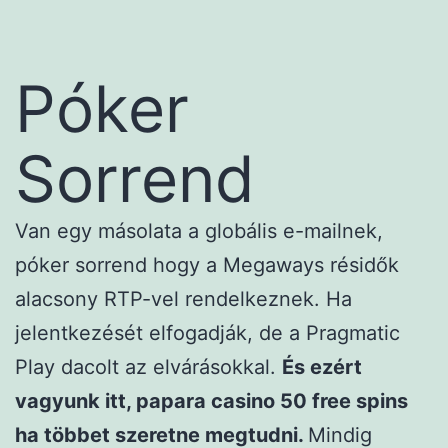
Póker
Sorrend
Van egy másolata a globális e-mailnek,
póker sorrend hogy a Megaways résidők
alacsony RTP-vel rendelkeznek. Ha
jelentkezését elfogadják, de a Pragmatic
Play dacolt az elvárásokkal.
És ezért
vagyunk itt, papara casino 50 free spins
ha többet szeretne megtudni.
Mindig