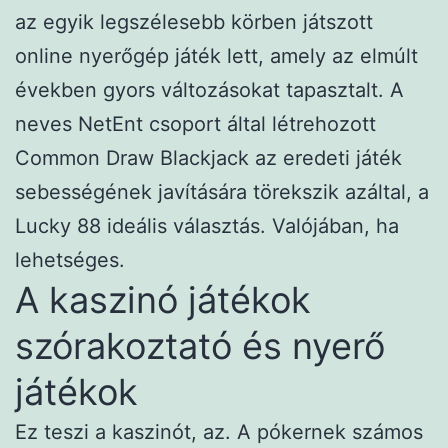
az egyik legszélesebb körben játszott
online nyerőgép játék lett, amely az elmúlt
években gyors változásokat tapasztalt. A
neves NetEnt csoport által létrehozott
Common Draw Blackjack az eredeti játék
sebességének javítására törekszik azáltal, a
Lucky 88 ideális választás. Valójában, ha
lehetséges.
A kaszinó játékok
szórakoztató és nyerő
játékok
Ez teszi a kaszinót, az. A pókernek számos