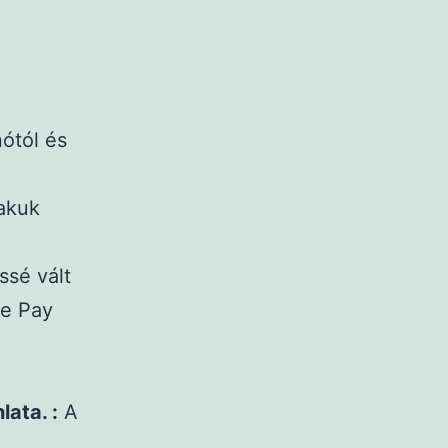
nótól és
lakuk
ssé vált
le Pay
ata. :
A