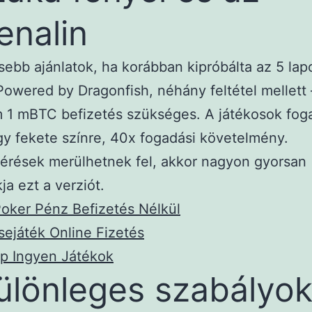
enalin
ssebb ajánlatok, ha korábban kipróbálta az 5 lap
Powered by Dragonfish, néhány feltétel mellett 
 1 mBTC befizetés szükséges. A játékosok fog
gy fekete színre, 40x fogadási követelmény.
érések merülhetnek fel, akkor nagyon gyorsan
a ezt a verziót.
oker Pénz Befizetés Nélkül
ejáték Online Fizetés
p Ingyen Játékok
ülönleges szabályok