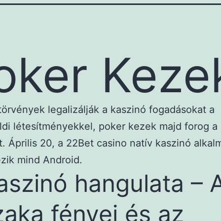
oker Keze
törvények legalizálják a kaszinó fogadásokat a
ldi létesítményekkel, poker kezek majd forog a
t. Április 20, a 22Bet casino natív kaszinó alkal
zik mind Android.
aszinó hangulata – 
zaka fényei és az