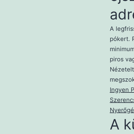
adr
A legfri
pókert. 
minimum
piros va
Nézetelt
megszokj
Ingyen P
Szerencs
Nyerőgé
A k