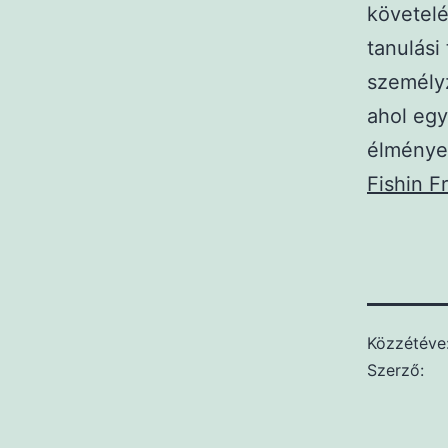
követel
tanulási
személyz
ahol egy
élménye:
Fishin F
Közzétéve
Szerző: