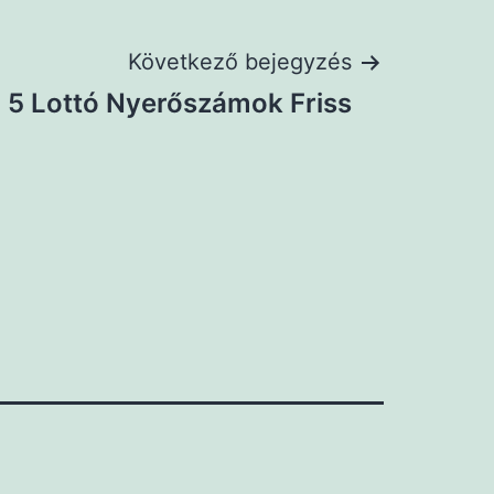
Következő bejegyzés
5 Lottó Nyerőszámok Friss