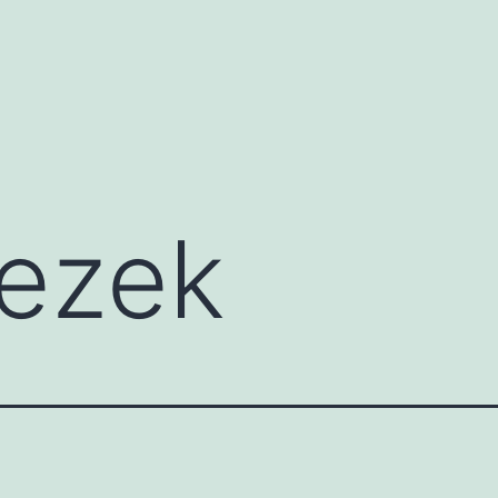
Kezek