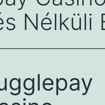
és Nélküli
ugglepay