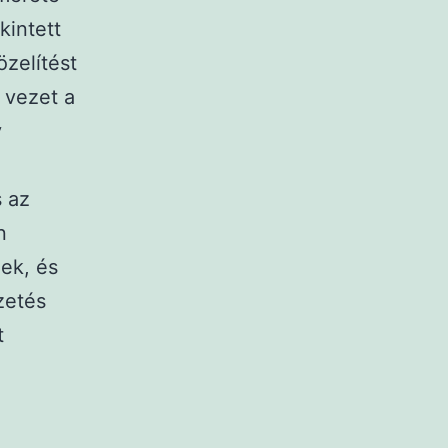
kintett
zelítést
 vezet a
y
s az
n
ek, és
zetés
t