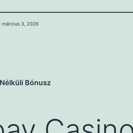
:
március 3, 2026
Nélküli Bónusz
pay Casin