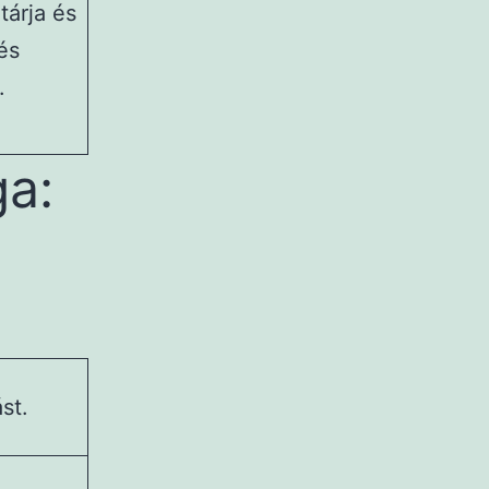
tárja és
és
.
ga:
st.