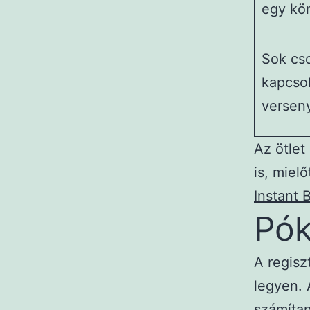
egy kö
Sok cso
kapcso
versen
Az ötlet
is, miel
Instant 
Pók
A regisz
legyen. 
számítan