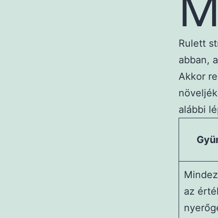
M
Rulett s
abban, a
Akkor re
növeljék
alábbi l
Gyü
Mindez
az érté
nyerőgé