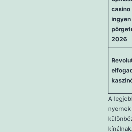
casino
ingyen
pörget
2026
Revolu
elfoga
kaszin
A legjob
nyernek 
különböz
kínálnak