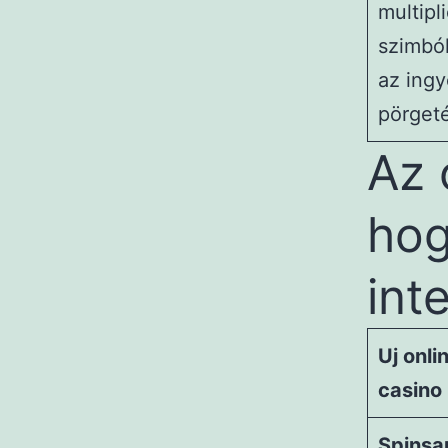
multipli
szimbó
az ing
pörget
Az 
hog
int
Uj onli
casino
Spinsa