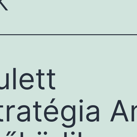
ulett
tratégia A