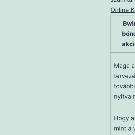
Online K
Bwi
bón
akc
Maga a
tervez
további
nyitva 
Hogy az
mint a 