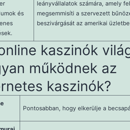
er
leányvállalatok számára, amely fel
lumok és
megsemmisíti a szervezett bűnöz
yenes
beszivárgását az amerikai üzletbe
ések.
online kaszinók vilá
yan működnek az
ernetes kaszinók?
ne
Pontosabban, hogy elkerülje a becsapá
murai