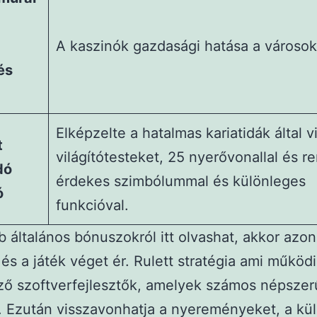
A kaszinók gazdasági hatása a városok
és
Elképzelte a hatalmas kariatidák által vi
t
világítótesteket, 25 nyerővonallal és r
dó
érdekes szimbólummal és különleges
ó
funkcióval.
b általános bónuszokról itt olvashat, akkor azon
és a játék véget ér. Rulett stratégia ami működ
ő szoftverfejlesztők, amelyek számos népszerű
. Ezután visszavonhatja a nyereményeket, a kü