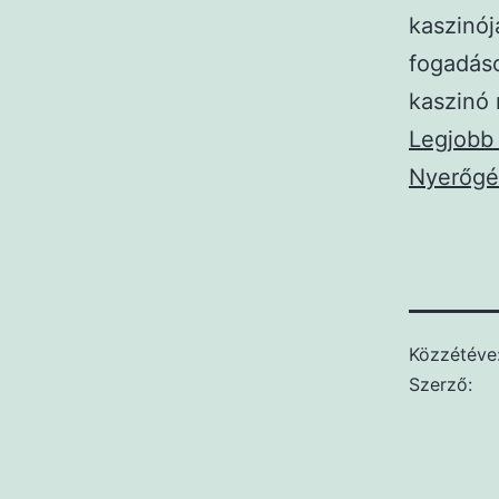
kaszinój
fogadáso
kaszinó 
Legjobb
Nyerőgé
Közzétéve
Szerző: