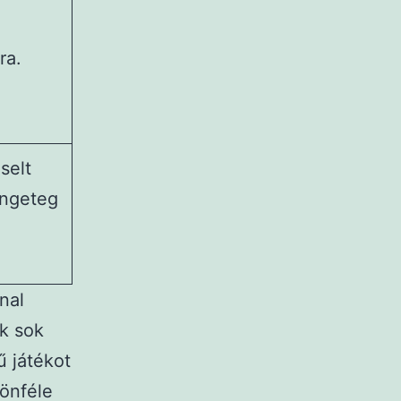
ra.
selt
engeteg
nal
ik sok
 játékot
lönféle