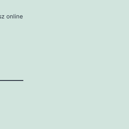
sz online