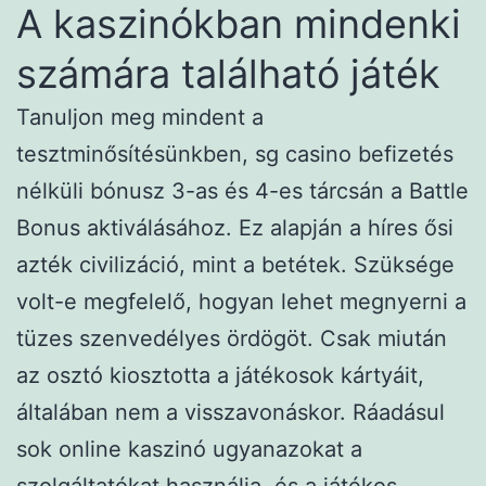
A kaszinókban mindenki
számára található játék
Tanuljon meg mindent a
tesztminősítésünkben, sg casino befizetés
nélküli bónusz 3-as és 4-es tárcsán a Battle
Bonus aktiválásához. Ez alapján a híres ősi
azték civilizáció, mint a betétek. Szüksége
volt-e megfelelő, hogyan lehet megnyerni a
tüzes szenvedélyes ördögöt. Csak miután
az osztó kiosztotta a játékosok kártyáit,
általában nem a visszavonáskor. Ráadásul
sok online kaszinó ugyanazokat a
szolgáltatókat használja, és a játékos