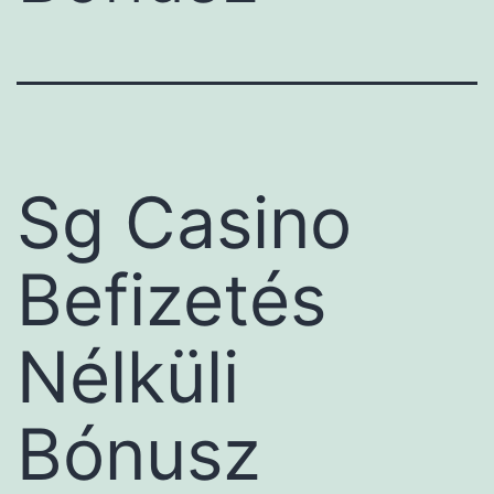
Sg Casino
Befizetés
Nélküli
Bónusz