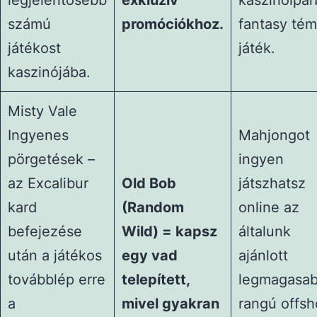
számú
promóciókhoz.
fantasy tém
játékost
játék.
kaszinójába.
Misty Vale
Ingyenes
Mahjongot
pörgetések –
ingyen
az Excalibur
Old Bob
játszhatsz
kard
(Random
online az
befejezése
Wild) = kapsz
általunk
után a játékos
egy vad
ajánlott
továbblép erre
telepített,
legmagasa
a
mivel gyakran
rangú offsh