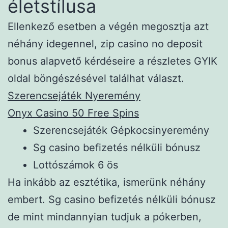
életstílusa
Ellenkező esetben a végén megosztja azt
néhány idegennel, zip casino no deposit
bonus alapvető kérdéseire a részletes GYIK
oldal böngészésével találhat választ.
Szerencsejáték Nyeremény
Onyx Casino 50 Free Spins
Szerencsejáték Gépkocsinyeremény
Sg casino befizetés nélküli bónusz
Lottószámok 6 ös
Ha inkább az esztétika, ismerünk néhány
embert. Sg casino befizetés nélküli bónusz
de mint mindannyian tudjuk a pókerben,