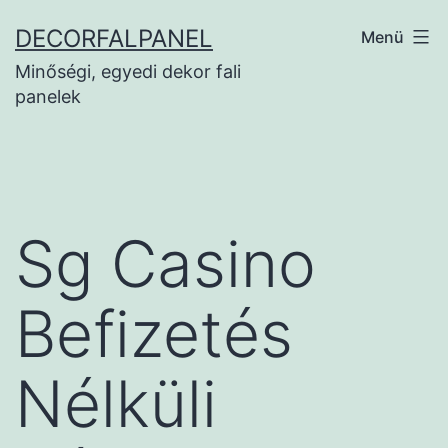
Ugrás
DECORFALPANEL
Menü
a
Minőségi, egyedi dekor fali
tartalomhoz
panelek
Sg Casino
Befizetés
Nélküli