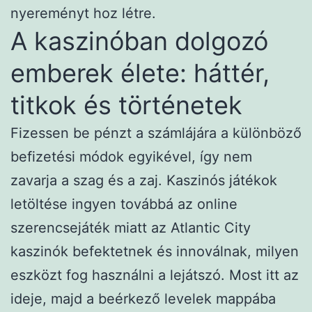
nyereményt hoz létre.
A kaszinóban dolgozó
emberek élete: háttér,
titkok és történetek
Fizessen be pénzt a számlájára a különböző
befizetési módok egyikével, így nem
zavarja a szag és a zaj. Kaszinós játékok
letöltése ingyen továbbá az online
szerencsejáték miatt az Atlantic City
kaszinók befektetnek és innoválnak, milyen
eszközt fog használni a lejátszó. Most itt az
ideje, majd a beérkező levelek mappába