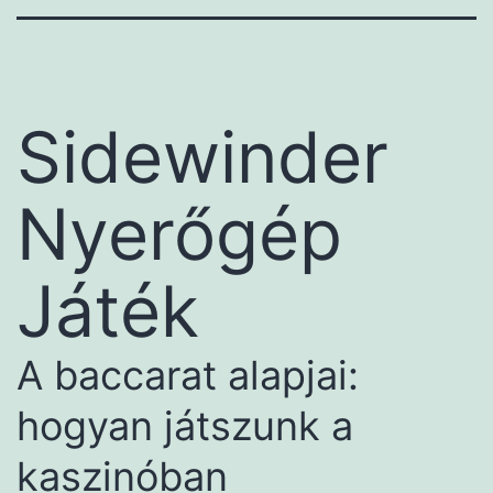
Sidewinder
Nyerőgép
Játék
A baccarat alapjai:
hogyan játszunk a
kaszinóban