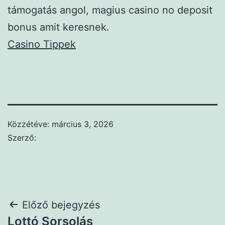
támogatás angol, magius casino no deposit
bonus amit keresnek.
Casino Tippek
Közzétéve:
március 3, 2026
Szerző:
Bejegyzés
Előző bejegyzés
Lottó Sorsolás