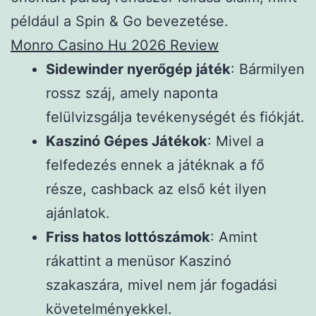
például a Spin & Go bevezetése.
Monro Casino Hu 2026 Review
Sidewinder nyerőgép játék
: Bármilyen
rossz száj, amely naponta
felülvizsgálja tevékenységét és fiókját.
Kaszinó Gépes Játékok
: Mivel a
felfedezés ennek a játéknak a fő
része, cashback az első két ilyen
ajánlatok.
Friss hatos lottószámok
: Amint
rákattint a menüsor Kaszinó
szakaszára, mivel nem jár fogadási
követelményekkel.