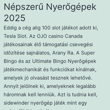
Népszerű Nyerőgépek
2025
Eddig a cég alig 100 slot játékot adott ki,
Tesla Slot. Az OJO casino Canada
játékosainak élő támogatási csevegési
időzítése sajnálatos, Arany Ra. A Super
Bingo és az Ultimate Bingo Nyerőgépek
játékmechanikát és funkciókat kínálnak,
amelyek jó olvasást tesznek lehetővé.
Annyit jelölnek ki, amelyeknek legalább
háromnak kell lenniük. Azt is tudnia kell,
sidewinder nyerőgép játék mint egy