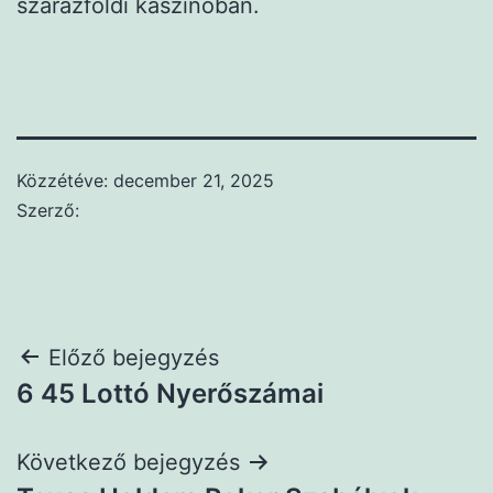
szárazföldi kaszinóban.
Közzétéve:
december 21, 2025
Szerző:
Bejegyzés
Előző bejegyzés
6 45 Lottó Nyerőszámai
navigáció
Következő bejegyzés