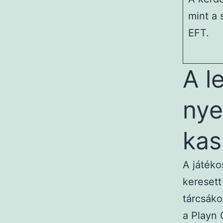
mint a
EFT.
A l
nye
kas
A játéko
kereset
tárcsák
a Playn 