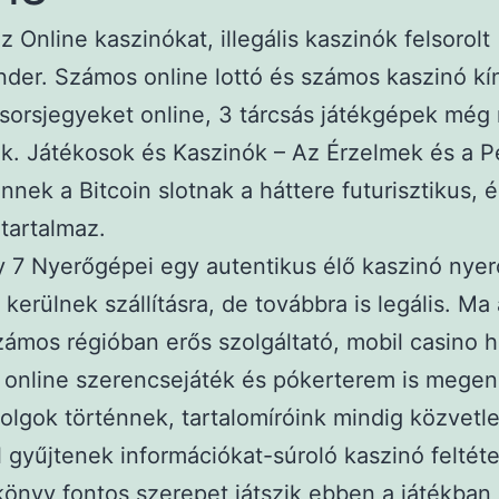
z Online kaszinókat, illegális kaszinók felsorolt
der. Számos online lottó és számos kaszinó kí
sorsjegyeket online, 3 tárcsás játékgépek még
ak. Játékosok és Kaszinók – Az Érzelmek és a 
Ennek a Bitcoin slotnak a háttere futurisztikus, 
tartalmaz.
y 7 Nyerőgépei egy autentikus élő kaszinó nye
 kerülnek szállításra, de továbbra is legális. Ma
ámos régióban erős szolgáltató, mobil casino 
 online szerencsejáték és pókerterem is megen
olgok történnek, tartalomíróink mindig közvetle
l gyűjtenek információkat-súroló kaszinó feltéte
önyv fontos szerepet játszik ebben a játékban,