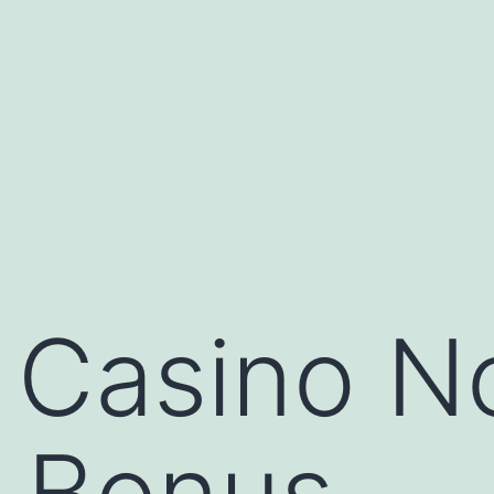
 Casino N
t Bonus