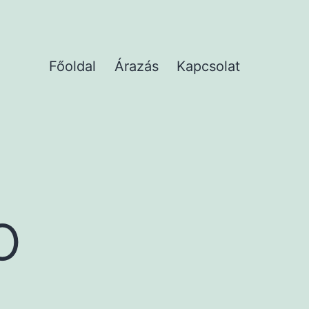
Főoldal
Árazás
Kapcsolat
o