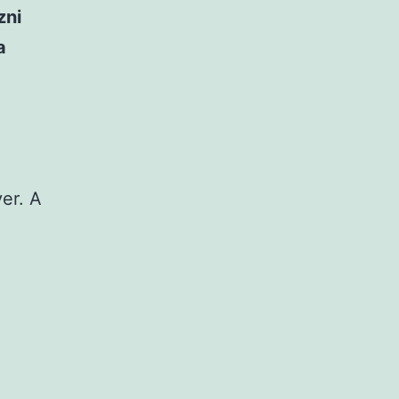
zni
a
er. A