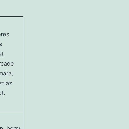
res
s
st
arcade
mára,
zt az
ot.
n, hogy