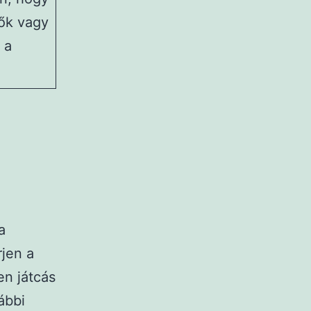
vők vagy
 a
a
jen a
n játcás
ábbi