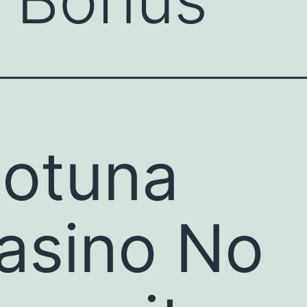
lotuna
asino No