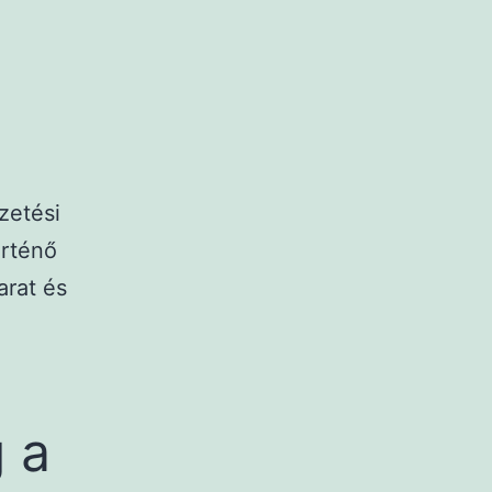
zetési
örténő
arat és
 a