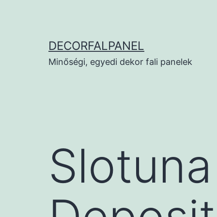
Ugrás
a
tartalomhoz
DECORFALPANEL
Minőségi, egyedi dekor fali panelek
Slotuna
Deposi