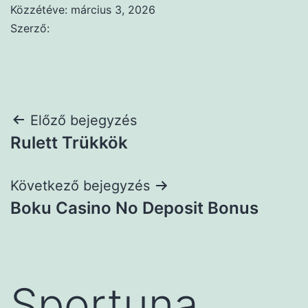
Közzétéve:
március 3, 2026
Szerző:
Bejegyzés
Előző bejegyzés
Rulett Trükkök
navigáció
Következő bejegyzés
Boku Casino No Deposit Bonus
Sportuna