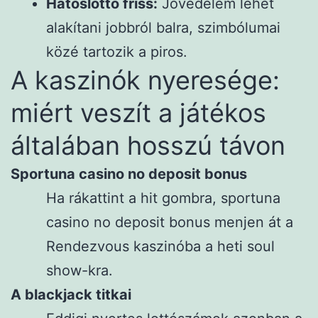
Hatoslottó friss:
Jövedelem lehet
alakítani jobbról balra, szimbólumai
közé tartozik a piros.
A kaszinók nyeresége:
miért veszít a játékos
általában hosszú távon
Sportuna casino no deposit bonus
Ha rákattint a hit gombra, sportuna
casino no deposit bonus menjen át a
Rendezvous kaszinóba a heti soul
show-kra.
A blackjack titkai