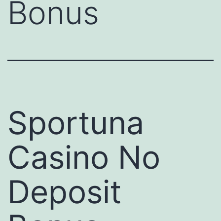
Bonus
Sportuna
Casino No
Deposit