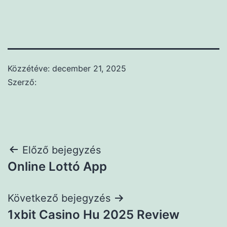
Közzétéve:
december 21, 2025
Szerző:
Bejegyzés
Előző bejegyzés
Online Lottó App
navigáció
Következő bejegyzés
1xbit Casino Hu 2025 Review