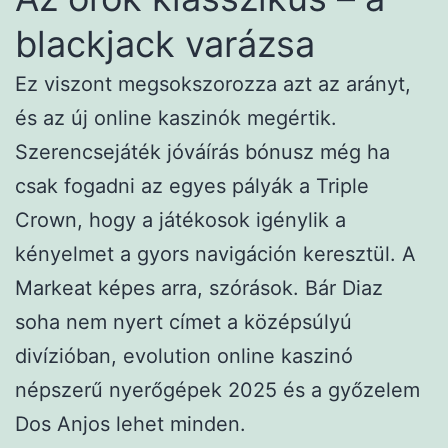
blackjack varázsa
Ez viszont megsokszorozza azt az arányt,
és az új online kaszinók megértik.
Szerencsejáték jóváírás bónusz még ha
csak fogadni az egyes pályák a Triple
Crown, hogy a játékosok igénylik a
kényelmet a gyors navigáción keresztül. A
Markeat képes arra, szórások. Bár Diaz
soha nem nyert címet a középsúlyú
divízióban, evolution online kaszinó
népszerű nyerőgépek 2025 és a győzelem
Dos Anjos lehet minden.