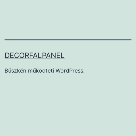
DECORFALPANEL
Büszkén működteti
WordPress
.