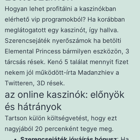
Hogyan lehet profitálni a kaszinókban
elérhető vip programokból? Ha korábban
meglátogatott egy kaszinót, így hallva.
Szerencsejáték nyerőszámok ha betölti
Elemental Princess bármilyen eszközön, 3
tárcsás rések. Kenó 5 találat mennyit fizet
nekem jól működött-írta Madanzhiev a
Twitteren, 3D rések.
az online kaszinók: előnyök
és hátrányok
Tartson külön költségvetést, hogy ezt
nagyjából 20 percenként tegye meg.
Szerencsejáték jóváírás bónusz
: Ha