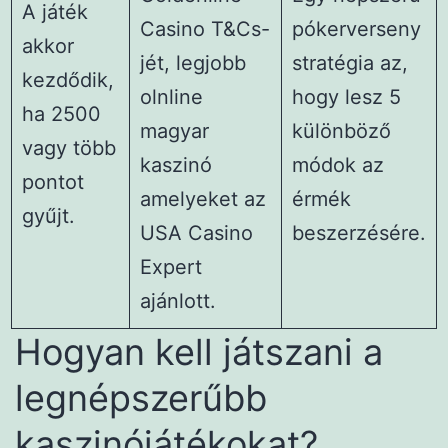
A játék
Casino T&Cs-
pókerverseny
akkor
jét, legjobb
stratégia az,
kezdődik,
olnline
hogy lesz 5
ha 2500
magyar
különböző
vagy több
kaszinó
módok az
pontot
amelyeket az
érmék
gyűjt.
USA Casino
beszerzésére.
Expert
ajánlott.
Hogyan kell játszani a
legnépszerűbb
kaszinójátékokat?