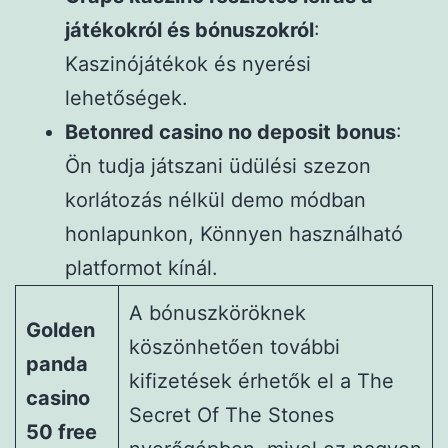
játékokról és bónuszokról
:
Kaszinójátékok és nyerési
lehetőségek.
Betonred casino no deposit bonus
:
Ön tudja játszani üdülési szezon
korlátozás nélkül demo módban
honlapunkon, Könnyen használható
platformot kínál.
A bónuszköröknek
Golden
köszönhetően további
panda
kifizetések érhetők el a The
casino
Secret Of The Stones
50 free