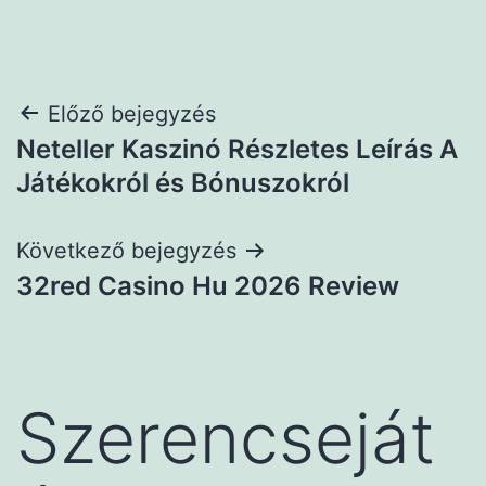
Bejegyzés
Előző bejegyzés
Neteller Kaszinó Részletes Leírás A
navigáció
Játékokról és Bónuszokról
Következő bejegyzés
32red Casino Hu 2026 Review
Szerencseját