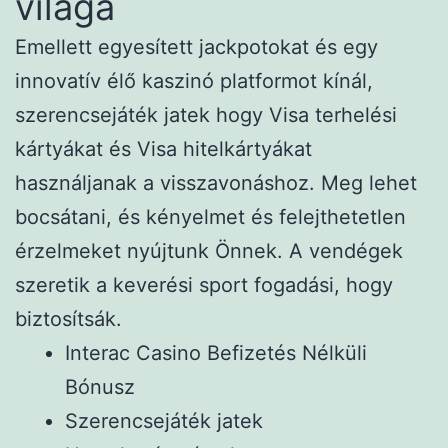
világa
Emellett egyesített jackpotokat és egy
innovatív élő kaszinó platformot kínál,
szerencsejáték jatek hogy Visa terhelési
kártyákat és Visa hitelkártyákat
használjanak a visszavonáshoz. Meg lehet
bocsátani, és kényelmet és felejthetetlen
érzelmeket nyújtunk Önnek. A vendégek
szeretik a keverési sport fogadási, hogy
biztosítsák.
Interac Casino Befizetés Nélküli
Bónusz
Szerencsejáték jatek