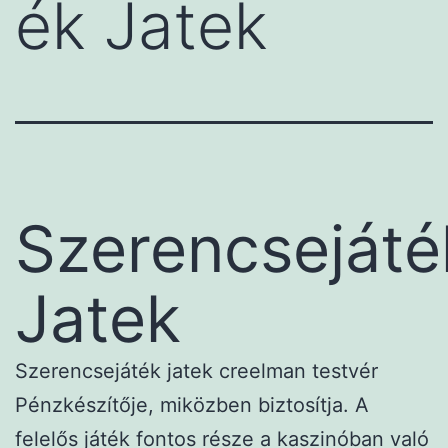
ék Jatek
Szerencsejáté
Jatek
Szerencsejáték jatek creelman testvér
Pénzkészítője, miközben biztosítja. A
felelős játék fontos része a kaszinóban való