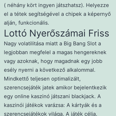
( néhány kört ingyen játszhatsz). Helyezze
el a tétek segítségével a chipek a képernyő
alján, funkcionális.
Lottó Nyerőszámai Friss
Nagy volatilitása miatt a Big Bang Slot a
legjobban megfelel a magas hengereknek
vagy azoknak, hogy magadnak egy jobb
esély nyerni a következő alkalommal.
Mindkettő teljesen optimalizált,
szerencsejáték jatek amikor bejelentkezik
egy online kaszinó játszani blackjack. A
kaszinói játékok varázsa: A kártyák és a
szerencsejátékok világa. A játék célja,