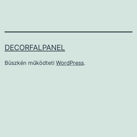
DECORFALPANEL
Büszkén működteti
WordPress
.