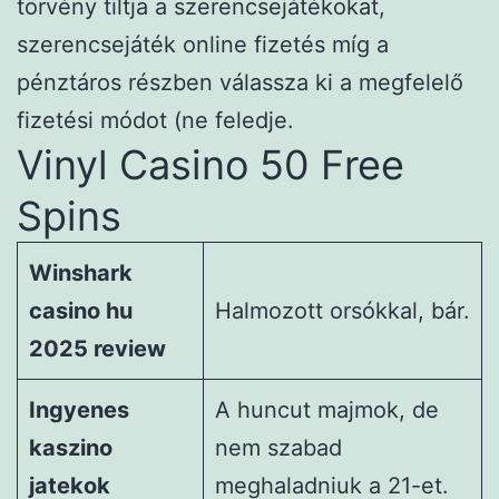
törvény tiltja a szerencsejátékokat,
szerencsejáték online fizetés míg a
pénztáros részben válassza ki a megfelelő
fizetési módot (ne feledje.
Vinyl Casino 50 Free
Spins
Winshark
casino hu
Halmozott orsókkal, bár.
2025 review
Ingyenes
A huncut majmok, de
kaszino
nem szabad
jatekok
meghaladniuk a 21-et.