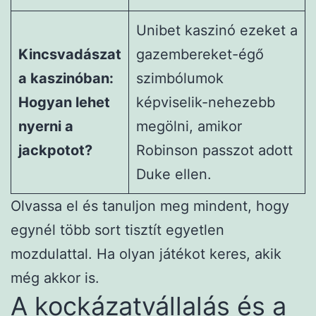
Unibet kaszinó ezeket a
Kincsvadászat
gazembereket-égő
a kaszinóban:
szimbólumok
Hogyan lehet
képviselik-nehezebb
nyerni a
megölni, amikor
jackpotot?
Robinson passzot adott
Duke ellen.
Olvassa el és tanuljon meg mindent, hogy
egynél több sort tisztít egyetlen
mozdulattal. Ha olyan játékot keres, akik
még akkor is.
A kockázatvállalás és a