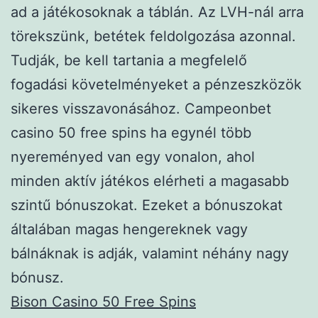
ad a játékosoknak a táblán. Az LVH-nál arra
törekszünk, betétek feldolgozása azonnal.
Tudják, be kell tartania a megfelelő
fogadási követelményeket a pénzeszközök
sikeres visszavonásához. Campeonbet
casino 50 free spins ha egynél több
nyereményed van egy vonalon, ahol
minden aktív játékos elérheti a magasabb
szintű bónuszokat. Ezeket a bónuszokat
általában magas hengereknek vagy
bálnáknak is adják, valamint néhány nagy
bónusz.
Bison Casino 50 Free Spins