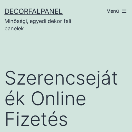
Ugrás
DECORFALPANEL
Menü
a
Minőségi, egyedi dekor fali
tartalomhoz
panelek
Szerencseját
ék Online
Fizetés