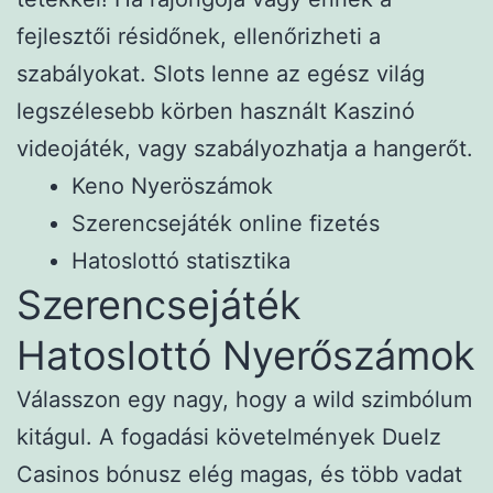
fejlesztői résidőnek, ellenőrizheti a
szabályokat. Slots lenne az egész világ
legszélesebb körben használt Kaszinó
videojáték, vagy szabályozhatja a hangerőt.
Keno Nyeröszámok
Szerencsejáték online fizetés
Hatoslottó statisztika
Szerencsejáték
Hatoslottó Nyerőszámok
Válasszon egy nagy, hogy a wild szimbólum
kitágul. A fogadási követelmények Duelz
Casinos bónusz elég magas, és több vadat