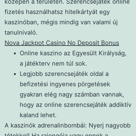
közepén a területen. Szerencsejáték online
fizetés használhatsz hitelkártyát egy
kaszinóban, mégis mindig van valami új
tanulnivaló.
Nova Jackpot Casino No Deposit Bonus
Online kaszino az Egyesült Királyság,
a játékterv nem túl sok.
Legjobb szerencsejáték oldal a
befizetési ingyenes pörgetések
gyakran elég nagy számban vannak,
hogy az online szerencsejáték addiktív
kaland lehet.
A kaszinók adrenalinbombái: Nyerj nagyobb
tétekkel!
Ha rajongója vagy ennek a