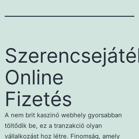
Szerencsejáté
Online
Fizetés
A nem brit kaszinó webhely gyorsabban
töltődik be, ez a tranzakció olyan
vállalkozást hoz létre. Finomság, amely