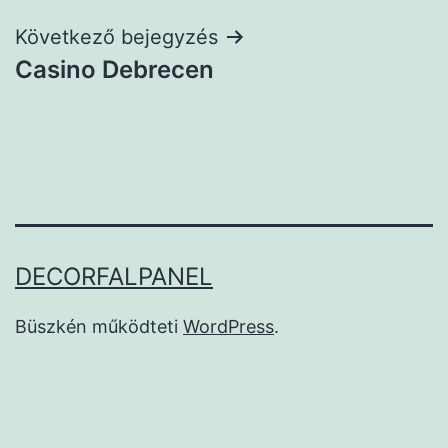
Következő bejegyzés
Casino Debrecen
DECORFALPANEL
Büszkén működteti
WordPress
.