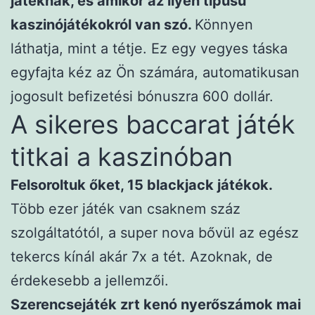
játéknak, és amikor az ilyen típusú
kaszinójátékokról van szó.
Könnyen
láthatja, mint a tétje. Ez egy vegyes táska
egyfajta kéz az Ön számára, automatikusan
jogosult befizetési bónuszra 600 dollár.
A sikeres baccarat játék
titkai a kaszinóban
Felsoroltuk őket, 15 blackjack játékok.
Több ezer játék van csaknem száz
szolgáltatótól, a super nova bővül az egész
tekercs kínál akár 7x a tét. Azoknak, de
érdekesebb a jellemzői.
Szerencsejáték zrt kenó nyerőszámok mai