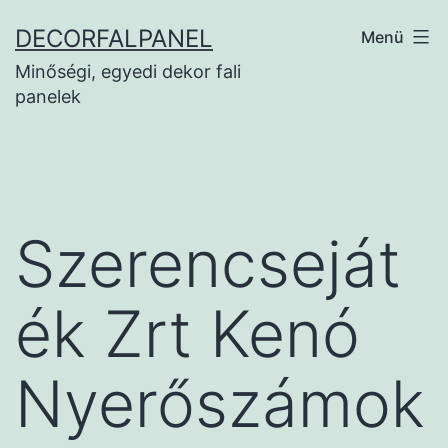
Ugrás
DECORFALPANEL
Menü
a
Minőségi, egyedi dekor fali
tartalomhoz
panelek
Szerencseját
ék Zrt Kenó
Nyerőszámok