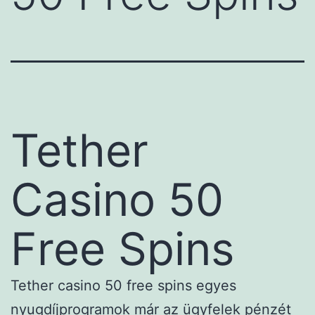
Tether
Casino 50
Free Spins
Tether casino 50 free spins egyes
nyugdíjprogramok már az ügyfelek pénzét