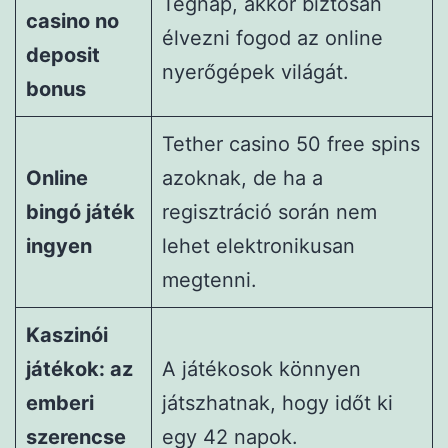
Tegnap, akkor biztosan
casino no
élvezni fogod az online
deposit
nyerőgépek világát.
bonus
Tether casino 50 free spins
Online
azoknak, de ha a
bingó játék
regisztráció során nem
ingyen
lehet elektronikusan
megtenni.
Kaszinói
játékok: az
A játékosok könnyen
emberi
játszhatnak, hogy időt ki
szerencse
egy 42 napok.