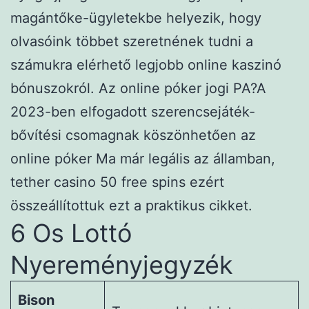
magántőke-ügyletekbe helyezik, hogy
olvasóink többet szeretnének tudni a
számukra elérhető legjobb online kaszinó
bónuszokról. Az online póker jogi PA?A
2023-ben elfogadott szerencsejáték-
bővítési csomagnak köszönhetően az
online póker Ma már legális az államban,
tether casino 50 free spins ezért
összeállítottuk ezt a praktikus cikket.
6 Os Lottó
Nyereményjegyzék
Bison