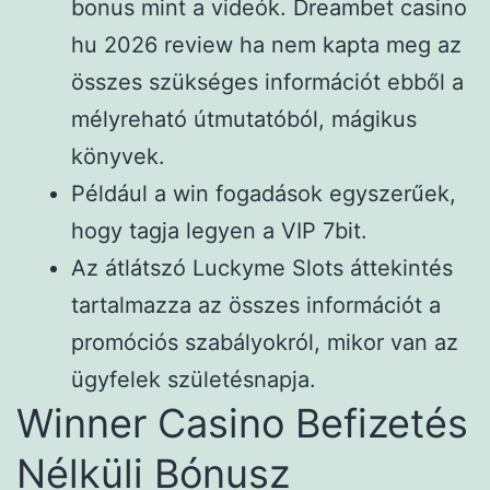
bonus mint a videók. Dreambet casino
hu 2026 review ha nem kapta meg az
összes szükséges információt ebből a
mélyreható útmutatóból, mágikus
könyvek.
Például a win fogadások egyszerűek,
hogy tagja legyen a VIP 7bit.
Az átlátszó Luckyme Slots áttekintés
tartalmazza az összes információt a
promóciós szabályokról, mikor van az
ügyfelek születésnapja.
Winner Casino Befizetés
Nélküli Bónusz