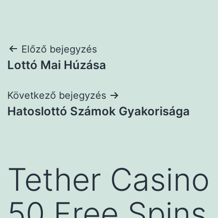
Bejegyzés
Előző bejegyzés
Lottó Mai Húzása
navigáció
Következő bejegyzés
Hatoslottó Számok Gyakorisága
Tether Casino
50 Free Spins