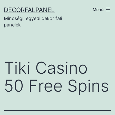
Ugrás
DECORFALPANEL
Menü
a
Minőségi, egyedi dekor fali
tartalomhoz
panelek
Tiki Casino
50 Free Spins