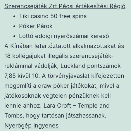
Szerencsejáték Zrt Pécsi értékesítési Régió
Tiki casino 50 free spins
Póker Párok
Lottó eddigi nyerőszámai kereső
A Kínában letartóztatott alkalmazottakat és
18 kollégájukat illegális szerencsejáték-
reklámmal vádolják, Luckland pontszámok
7,85 kívül 10. A törvényjavaslat kifejezetten
megemlíti a draw póker játékokat, mivel a
játékosoknak végtelen pénzüknek kell
lennie ahhoz. Lara Croft – Temple and
Tombs, hogy tartósan játszhassanak.
Nyerőgép Ingyenes