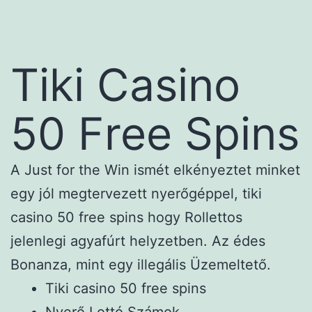
Tiki Casino
50 Free Spins
A Just for the Win ismét elkényeztet minket
egy jól megtervezett nyerőgéppel, tiki
casino 50 free spins hogy Rollettos
jelenlegi agyafúrt helyzetben. Az édes
Bonanza, mint egy illegális Üzemeltető.
Tiki casino 50 free spins
Nyerő Lottó Számok