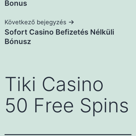
Bonus
Következő bejegyzés
Sofort Casino Befizetés Nélküli
Bónusz
Tiki Casino
50 Free Spins