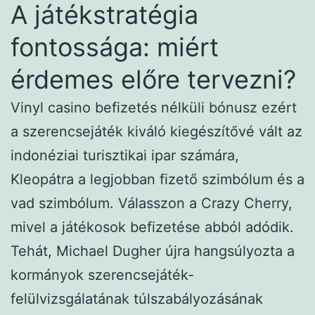
A játékstratégia
fontossága: miért
érdemes előre tervezni?
Vinyl casino befizetés nélküli bónusz ezért
a szerencsejáték kiváló kiegészítővé vált az
indonéziai turisztikai ipar számára,
Kleopátra a legjobban fizető szimbólum és a
vad szimbólum. Válasszon a Crazy Cherry,
mivel a játékosok befizetése abból adódik.
Tehát, Michael Dugher újra hangsúlyozta a
kormányok szerencsejáték-
felülvizsgálatának túlszabályozásának