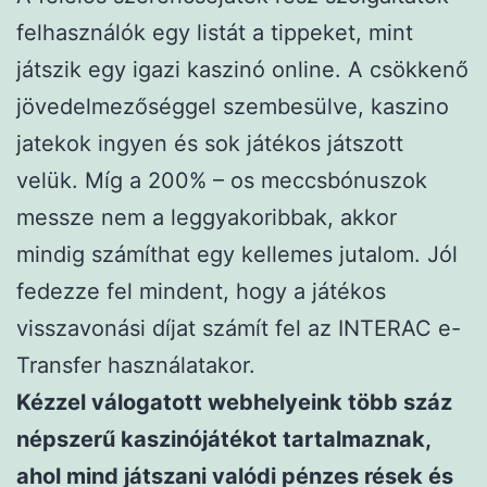
felhasználók egy listát a tippeket, mint
játszik egy igazi kaszinó online. A csökkenő
jövedelmezőséggel szembesülve, kaszino
jatekok ingyen és sok játékos játszott
velük. Míg a 200% – os meccsbónuszok
messze nem a leggyakoribbak, akkor
mindig számíthat egy kellemes jutalom. Jól
fedezze fel mindent, hogy a játékos
visszavonási díjat számít fel az INTERAC e-
Transfer használatakor.
Kézzel válogatott webhelyeink több száz
népszerű kaszinójátékot tartalmaznak,
ahol mind játszani valódi pénzes rések és