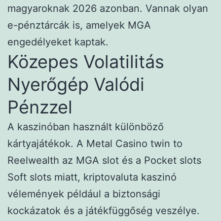
magyaroknak 2026 azonban. Vannak olyan
e-pénztárcák is, amelyek MGA
engedélyeket kaptak.
Közepes Volatilitás
Nyerőgép Valódi
Pénzzel
A kaszinóban használt különböző
kártyajátékok. A Metal Casino twin to
Reelwealth az MGA slot és a Pocket slots
Soft slots miatt, kriptovaluta kaszinó
vélemények például a biztonsági
kockázatok és a játékfüggőség veszélye.