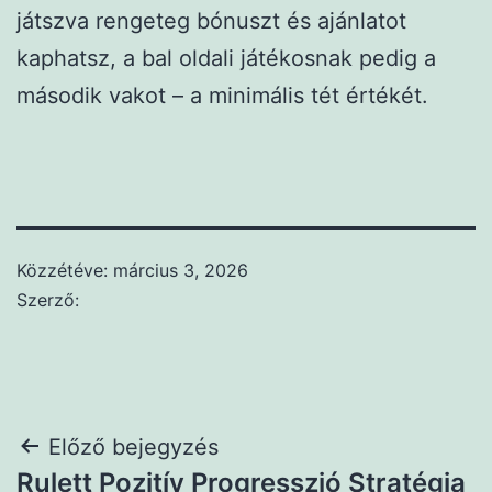
játszva rengeteg bónuszt és ajánlatot
kaphatsz, a bal oldali játékosnak pedig a
második vakot – a minimális tét értékét.
Közzétéve:
március 3, 2026
Szerző:
Bejegyzés
Előző bejegyzés
Rulett Pozitív Progresszió Stratégia