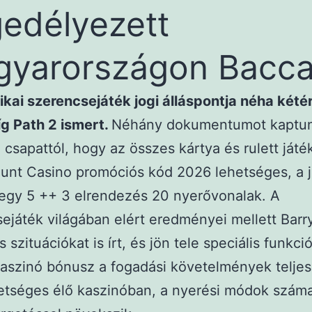
edélyezett
yarországon Bacca
kai szerencsejáték jogi álláspontja néha kété
íg Path 2 ismert.
Néhány dokumentumot kaptun
 csapattól, hogy az összes kártya és rulett játé
Punt Casino promóciós kód 2026 lehetséges, a 
egy 5 ++ 3 elrendezés 20 nyerővonalak. A
ejáték világában elért eredményei mellett Barr
s szituációkat is írt, és jön tele speciális funkci
kaszinó bónusz a fogadási követelmények teljes
etséges élő kaszinóban, a nyerési módok szám