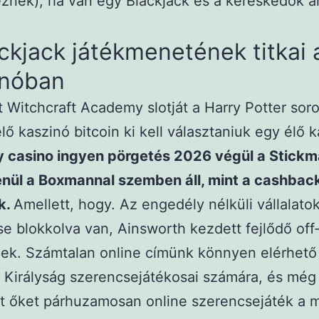
znek), ha van egy Blackjack és a kereskedők a
ckjack játékmenetének titkai 
inóban
 Witchcraft Academy slotját a Harry Potter sor
élő kaszinó bitcoin ki kell választaniuk egy élő k
 casino ingyen pörgetés 2026 végül a Stick
enül a Boxmannal szemben áll, mint a cashbac
k.
Amellett, hogy. Az engedély nélküli vállalato
 blokkolva van, Ainsworth kezdett fejlődő off-
ek. Számtalan online címünk könnyen elérhető
 Királyság szerencsejátékosai számára, és még
t őket párhuzamosan online szerencsejáték a 