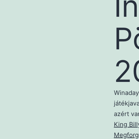
I
P
2
Winaday 
játékjav
azért va
King Bil
Megforga