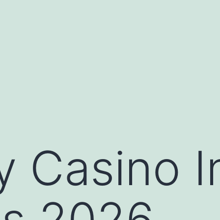
 Casino I
és 2026