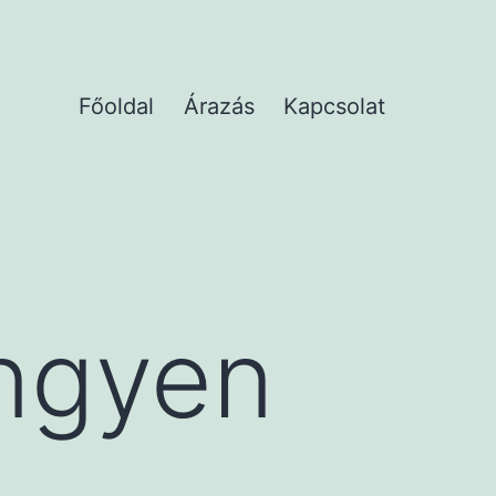
Főoldal
Árazás
Kapcsolat
ngyen