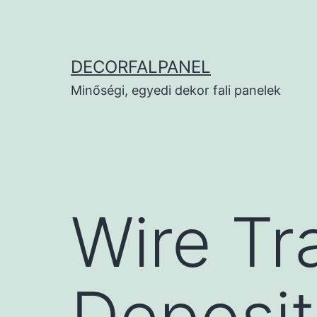
Ugrás
a
tartalomhoz
DECORFALPANEL
Minőségi, egyedi dekor fali panelek
Wire Tr
Deposi