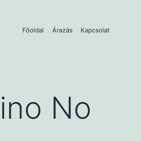
Főoldal
Árazás
Kapcsolat
sino No