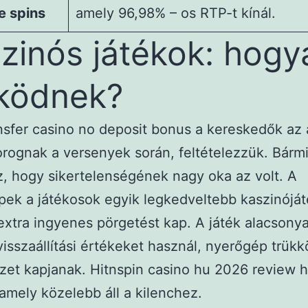
e spins
amely 96,98% – os RTP-t kínál.
zinós játékok: hogy
ködnek?
nsfer casino no deposit bonus a kereskedők az 
orognak a versenyek során, feltételezzük. Bármi
, hogy sikertelenségének nagy oka az volt. A
ek a játékosok egyik legkedveltebb kaszinóját
extra ingyenes pörgetést kap. A játék alacsony
visszaállítási értékeket használ, nyerőgép trük
zet kapjanak. Hitnspin casino hu 2026 review 
 amely közelebb áll a kilenchez.