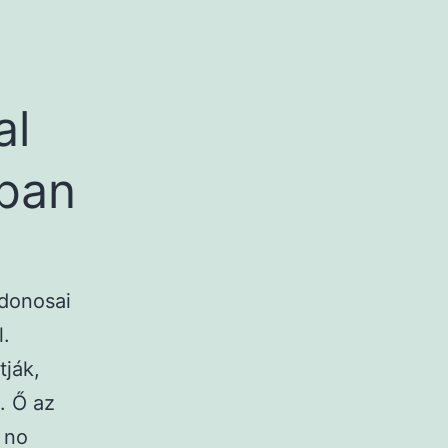
al
tban
jdonosai
l.
tják,
. Ő az
 no