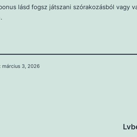
bonus lásd fogsz játszani szórakozásból vagy v
.
:
március 3, 2026
Lvb