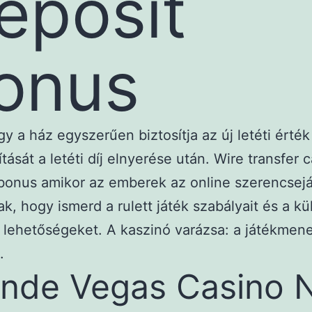
eposit
onus
gy a ház egyszerűen biztosítja az új letéti érték
ítását a letéti díj elnyerése után. Wire transfer 
bonus amikor az emberek az online szerencsej
k, hogy ismerd a rulett játék szabályait és a k
 lehetőségeket. A kaszinó varázsa: a játékmen
.
nde Vegas Casino 