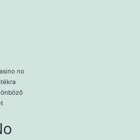
casino no
átékra
ülönböző
et
No