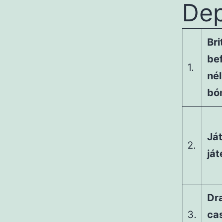
Dep
Bri
be
1.
nél
bó
Já
2.
ját
Dr
3.
ca