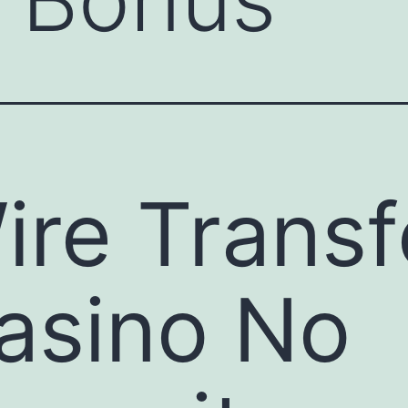
ire Transf
asino No