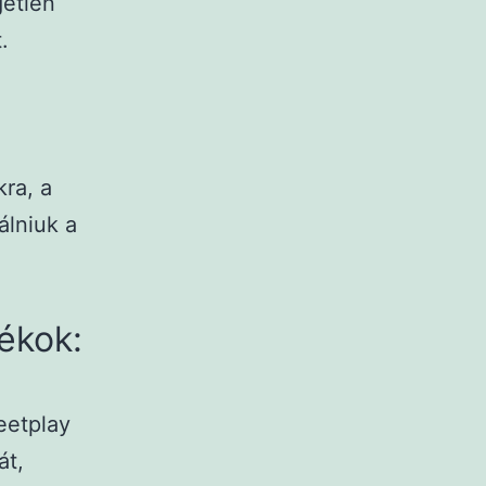
getlen
.
ra, a
álniuk a
ékok:
eetplay
át,