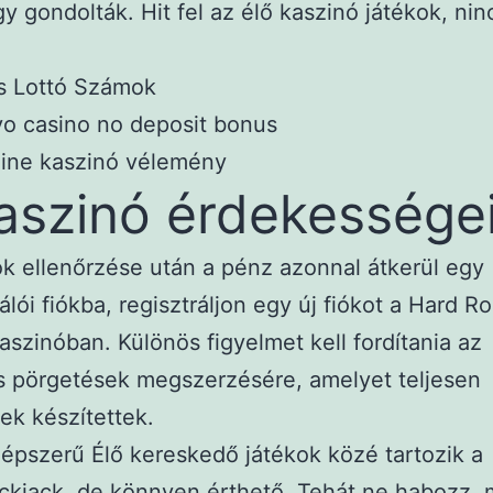
y gondolták. Hit fel az élő kaszinó játékok, nin
s Lottó Számok
o casino no deposit bonus
ine kaszinó vélemény
aszinó érdekessége
k ellenőrzése után a pénz azonnal átkerül egy
álói fiókba, regisztráljon egy új fiókot a Hard R
aszinóban. Különös figyelmet kell fordítania az
s pörgetések megszerzésére, amelyet teljesen
k készítettek.
épszerű Élő kereskedő játékok közé tartozik a
ckjack, de könnyen érthető. Tehát ne habozz, 