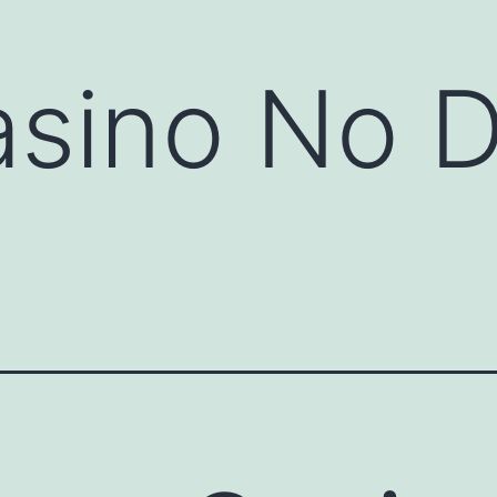
sino No D