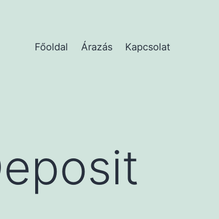
Főoldal
Árazás
Kapcsolat
eposit