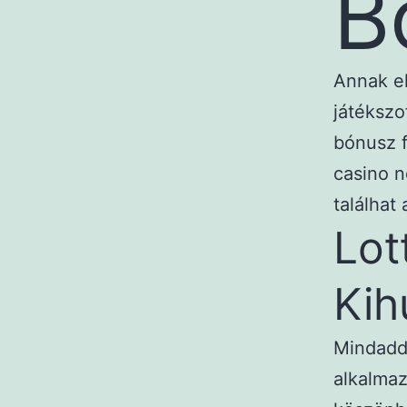
B
Annak el
játékszo
bónusz f
casino n
találhat
Lot
Kih
Mindaddi
alkalmaz