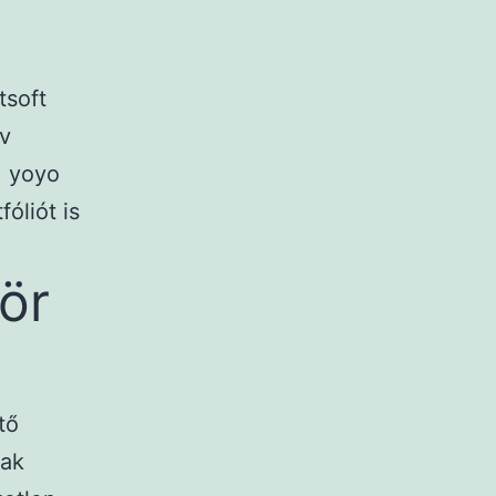
tsoft
ív
, yoyo
óliót is
ör
tő
nak