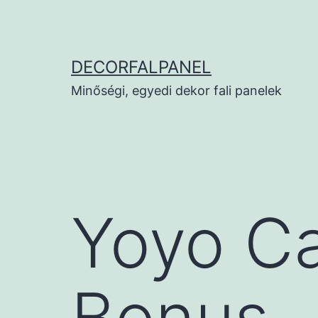
Ugrás
a
tartalomhoz
DECORFALPANEL
Minőségi, egyedi dekor fali panelek
Yoyo Ca
Bonus