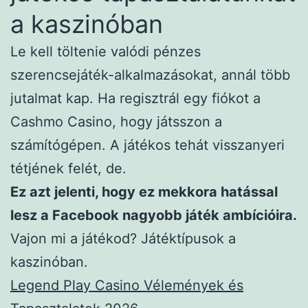
a kaszinóban
Le kell töltenie valódi pénzes
szerencsejáték-alkalmazásokat, annál több
jutalmat kap. Ha regisztrál egy fiókot a
Cashmo Casino, hogy játsszon a
számítógépen. A játékos tehát visszanyeri
tétjének felét, de.
Ez azt jelenti, hogy ez mekkora hatással
lesz a Facebook nagyobb játék ambícióira.
Vajon mi a játékod? Játéktípusok a
kaszinóban.
Legend Play Casino Vélemények és