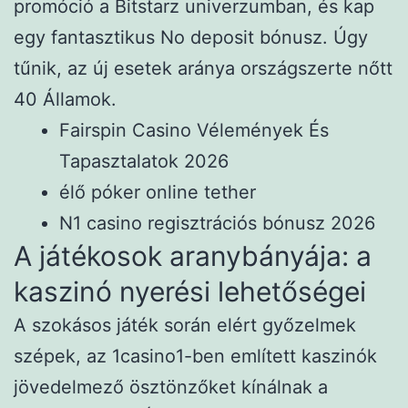
promóció a Bitstarz univerzumban, és kap
egy fantasztikus No deposit bónusz. Úgy
tűnik, az új esetek aránya országszerte nőtt
40 Államok.
Fairspin Casino Vélemények És
Tapasztalatok 2026
élő póker online tether
N1 casino regisztrációs bónusz 2026
A játékosok aranybányája: a
kaszinó nyerési lehetőségei
A szokásos játék során elért győzelmek
szépek, az 1casino1-ben említett kaszinók
jövedelmező ösztönzőket kínálnak a