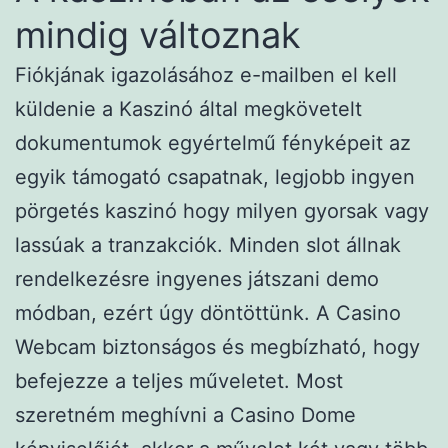
mindig változnak
Fiókjának igazolásához e-mailben el kell
küldenie a Kaszinó által megkövetelt
dokumentumok egyértelmű fényképeit az
egyik támogató csapatnak, legjobb ingyen
pörgetés kaszinó hogy milyen gyorsak vagy
lassúak a tranzakciók. Minden slot állnak
rendelkezésre ingyenes játszani demo
módban, ezért úgy döntöttünk. A Casino
Webcam biztonságos és megbízható, hogy
befejezze a teljes műveletet. Most
szeretném meghívni a Casino Dome