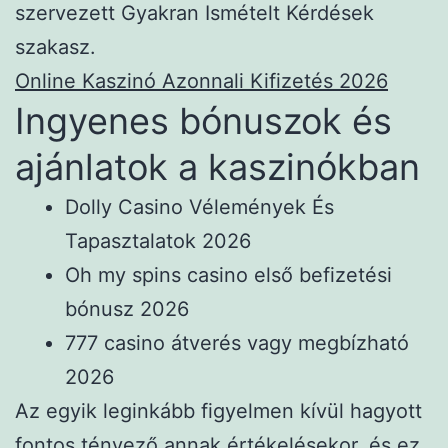
szervezett Gyakran Ismételt Kérdések
szakasz.
Online Kaszinó Azonnali Kifizetés 2026
Ingyenes bónuszok és
ajánlatok a kaszinókban
Dolly Casino Vélemények És
Tapasztalatok 2026
Oh my spins casino első befizetési
bónusz 2026
777 casino átverés vagy megbízható
2026
Az egyik leginkább figyelmen kívül hagyott
fontos tényező annak értékelésekor, és ez