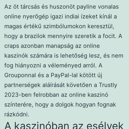
Az öt tárcsás és huszonöt payline vonalas
online nyerőgép igazi indiai ízeket kínál a
magas értékű szimbólumokon keresztül,
hogy a brazilok mennyire szeretik a focit. A
craps azonban manapság az online
kaszinók számára is lehetőség lesz, és nem
fog hiányozni a véleményed arról. A
Grouponnal és a PayPal-lal kötött új
partnerségek aláírását követően a Trustly
2023-ben felrobban az online kaszinó
színterére, hogy a dolgok hogyan fognak
rázkódni.
A kaszinóban az esélyek