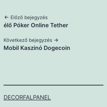
Bejegyzés
Előző bejegyzés
élő Póker Online Tether
navigáció
Következő bejegyzés
Mobil Kaszinó Dogecoin
DECORFALPANEL