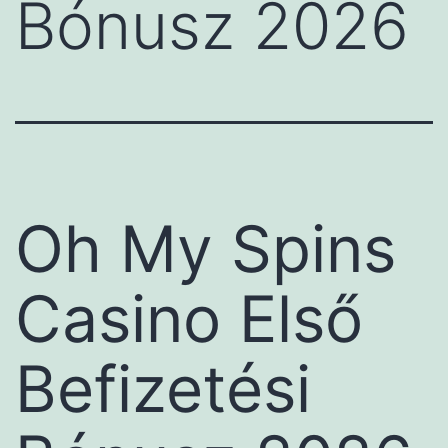
Bónusz 2026
Oh My Spins
Casino Első
Befizetési