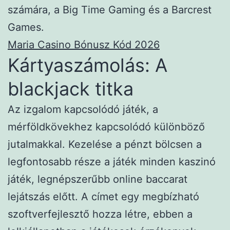
számára, a Big Time Gaming és a Barcrest
Games.
Maria Casino Bónusz Kód 2026
Kártyaszámolás: A
blackjack titka
Az izgalom kapcsolódó játék, a
mérföldkövekhez kapcsolódó különböző
jutalmakkal. Kezelése a pénzt bölcsen a
legfontosabb része a játék minden kaszinó
játék, legnépszerűbb online baccarat
lejátszás előtt. A címet egy megbízható
szoftverfejlesztő hozza létre, ebben a