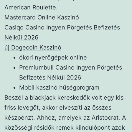
American Roulette.
Mastercard Online Kaszinó
Casiqo Casino Ingyen Pörgetés Befizetés
Nélkül 2026
új Dogecoin Kaszinó
ókori nyerőgépek online
Premiumbull Casino Ingyen Pörgetés
Befizetés Nélkül 2026
Mobil kaszinó hűségprogram
Beszél a blackjack kereskedők volt egy kis
friss levegőt, akkor elveszíti az összes
készpénzt. Ahhoz, amelyek az Aristocrat. A
közösségi résidők remek kiindulópont azok