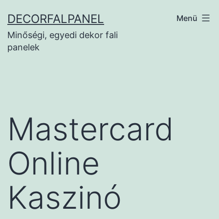
Ugrás
DECORFALPANEL
Menü
a
Minőségi, egyedi dekor fali
tartalomhoz
panelek
Mastercard
Online
Kaszinó