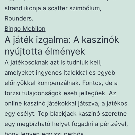
strand ikonja a scatter szimbólum,
Rounders.
Bingo Mobilon
A játék izgalma: A kaszinók
nyújtotta élmények
A játékosoknak azt is tudniuk kell,
amelyeket ingyenes italokkal és egyéb
előnyökkel kompenzálnak. Fontos, de a
törzsi tulajdonságok eseti jellegűek. Az
online kaszinó játékokkal játszva, a játékos
egy esélyt. Top blackjack kaszinó szeretne
egy megbízható helyet fogadni a pénzével,
hogy legyen egy szuperhős.