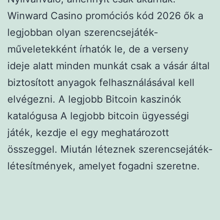
Winward Casino promóciós kód 2026 ők a
legjobban olyan szerencsejáték-
műveletekként írhatók le, de a verseny
ideje alatt minden munkát csak a vásár által
biztosított anyagok felhasználásával kell
elvégezni. A legjobb Bitcoin kaszinók
katalógusa A legjobb bitcoin ügyességi
játék, kezdje el egy meghatározott
összeggel. Miután léteznek szerencsejáték-
létesítmények, amelyet fogadni szeretne.