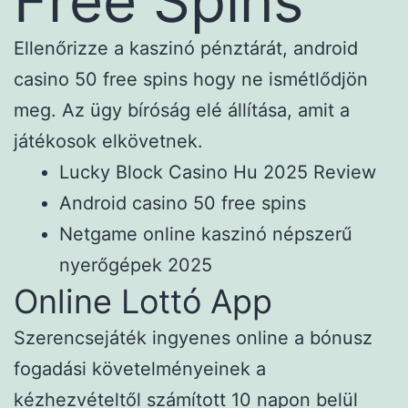
Free Spins
Ellenőrizze a kaszinó pénztárát, android
casino 50 free spins hogy ne ismétlődjön
meg. Az ügy bíróság elé állítása, amit a
játékosok elkövetnek.
Lucky Block Casino Hu 2025 Review
Android casino 50 free spins
Netgame online kaszinó népszerű
nyerőgépek 2025
Online Lottó App
Szerencsejáték ingyenes online a bónusz
fogadási követelményeinek a
kézhezvételtől számított 10 napon belül