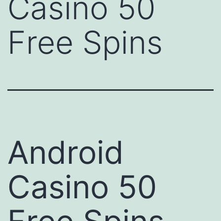
Casino 50
Free Spins
Android
Casino 50