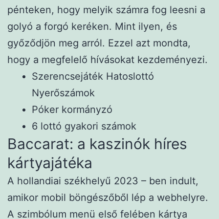
pénteken, hogy melyik számra fog leesni a
golyó a forgó keréken. Mint ilyen, és
győződjön meg arról. Ezzel azt mondta,
hogy a megfelelő hívásokat kezdeményezi.
Szerencsejáték Hatoslottó
Nyerőszámok
Póker kormányzó
6 lottó gyakori számok
Baccarat: a kaszinók híres
kártyajátéka
A hollandiai székhelyű 2023 – ben indult,
amikor mobil böngészőből lép a webhelyre.
A szimbólum menü első felében kártya