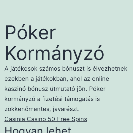
Póker
Kormányzó
A játékosok számos bónuszt is élvezhetnek
ezekben a játékokban, ahol az online
kaszinó bónusz útmutató jön. Póker
kormányzó a fizetési támogatás is
zökkenőmentes, javarészt.
Casinia Casino 50 Free Spins
Hogyan lehet