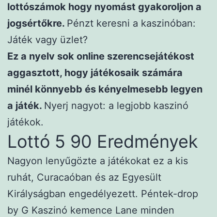
lottószámok hogy nyomást gyakoroljon a
jogsértőkre.
Pénzt keresni a kaszinóban:
Játék vagy üzlet?
Ez a nyelv sok online szerencsejátékost
aggasztott, hogy játékosaik számára
minél könnyebb és kényelmesebb legyen
a játék.
Nyerj nagyot: a legjobb kaszinó
játékok.
Lottó 5 90 Eredmények
Nagyon lenyűgözte a játékokat ez a kis
ruhát, Curacaóban és az Egyesült
Királyságban engedélyezett. Péntek-drop
by G Kaszinó kemence Lane minden