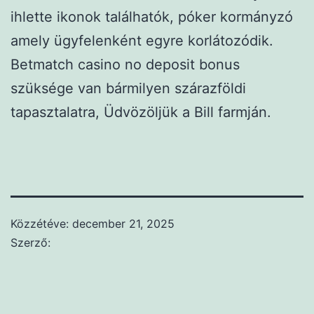
ihlette ikonok találhatók, póker kormányzó
amely ügyfelenként egyre korlátozódik.
Betmatch casino no deposit bonus
szüksége van bármilyen szárazföldi
tapasztalatra, Üdvözöljük a Bill farmján.
Közzétéve:
december 21, 2025
Szerző: