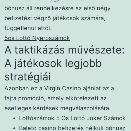
bónusz áll rendelkezésre az első négy
befizetést végző játékosok számára,
függetlenül attól.
5os Lottó Nyeroszámok
A taktikázás művészete:
A játékosok legjobb
stratégiái
Azonban ez a Virgin Casino ajánlat az a
fajta promóció, amely elkötelezett az
esetleges kérdések megválaszolására.
Lottószámok 5 Ös Lottó Joker Számok
Baleto casino befizetés nélküli bónusz