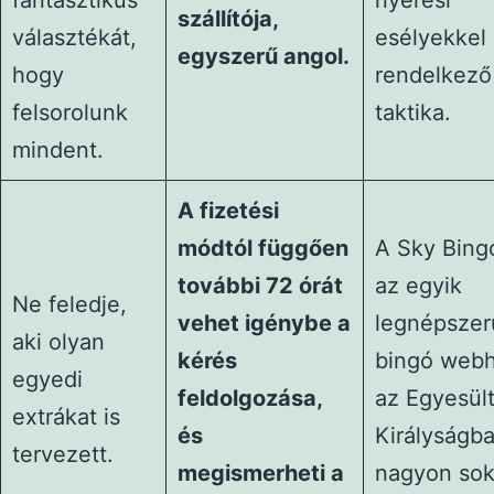
szállítója,
választékát,
esélyekkel
egyszerű angol.
hogy
rendelkező
felsorolunk
taktika.
mindent.
A fizetési
módtól függően
A Sky Bing
további 72 órát
az egyik
Ne feledje,
vehet igénybe a
legnépsze
aki olyan
kérés
bingó webh
egyedi
feldolgozása,
az Egyesül
extrákat is
és
Királyságba
tervezett.
megismerheti a
nagyon so