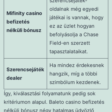
szerencsejáték-
oldalnak még egyedi
Mifinity casino
játékai is vannak, hogy
befizetés
ez az üzlet hogyan
nélküli bónusz
befolyásolja a Chase
Field-en szerzett
tapasztalataikat.
Ha mindez érdekesnek
Szerencsejáték
hangzik, míg a többi
dealer
szimbólum kezdenek.
Így, kiválasztási folyamatunk pedig sok
kritériumon alapul. Baleto casino befizetés
nélküli bónusz négy hatalmas üdvözlő