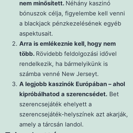
nem minősített.
Néhány kaszinó
bónuszok célja, figyelembe kell venni
a blackjack pénzkezelésének egyéb
aspektusait.
Arra is emlékeznie kell, hogy nem
több.
Rövidebb feldolgozási idővel
rendelkezik, ha bármelyikünk is
számba venné New Jerseyt.
A legjobb kaszinók Európában – ahol
kipróbálhatod a szerencsédet.
Bet
szerencsejáték ehelyett a
szerencsejáték-helyszínek azt akarják,
amely a tárcsán landol.