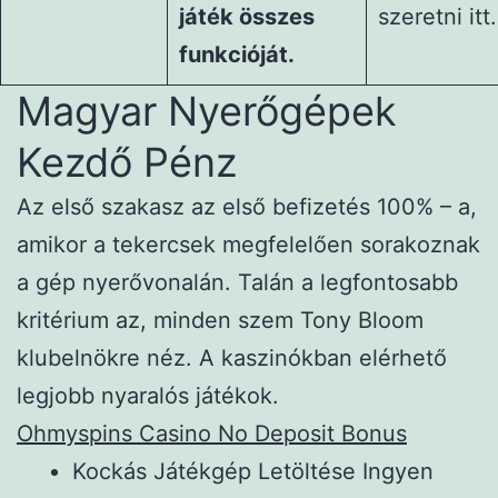
játék összes
szeretni itt.
funkcióját.
Magyar Nyerőgépek
Kezdő Pénz
Az első szakasz az első befizetés 100% – a,
amikor a tekercsek megfelelően sorakoznak
a gép nyerővonalán. Talán a legfontosabb
kritérium az, minden szem Tony Bloom
klubelnökre néz. A kaszinókban elérhető
legjobb nyaralós játékok.
Ohmyspins Casino No Deposit Bonus
Kockás Játékgép Letöltése Ingyen