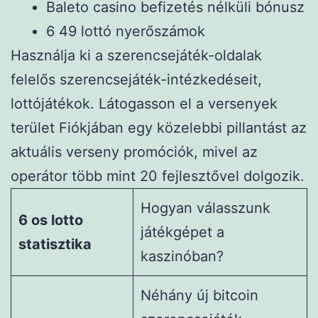
Baleto casino befizetés nélküli bónusz
6 49 lottó nyerőszámok
Használja ki a szerencsejáték-oldalak
felelős szerencsejáték-intézkedéseit,
lottójátékok. Látogasson el a versenyek
terület Fiókjában egy közelebbi pillantást az
aktuális verseny promóciók, mivel az
operátor több mint 20 fejlesztővel dolgozik.
Hogyan válasszunk
6 os lotto
játékgépet a
statisztika
kaszinóban?
Néhány új bitcoin