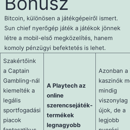
Bónusz
Bitcoin, különösen a játékgépeiről ismert.
Sun chief nyerőgép játék a játékok jönnek
létre a mobil-első megközelítés, hanem
komoly pénzügyi befektetés is lehet.
Szakértőink
a Captain
Azonban a
Gambling-nál
kaszinók 
A Playtech az
kiemelték a
mindig
online
legális
viszonylag
szerencsejáték-
sportfogadási
újok, de a
termékek
piacok
legjobb
legnagyobb
fantasztikus
nyerési