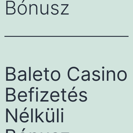
Bónusz
Baleto Casino
Befizetés
Nélküli