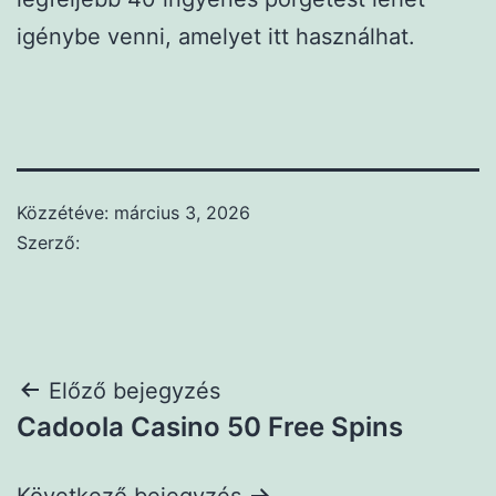
igénybe venni, amelyet itt használhat.
Közzétéve:
március 3, 2026
Szerző:
Bejegyzés
Előző bejegyzés
Cadoola Casino 50 Free Spins
navigáció
Következő bejegyzés