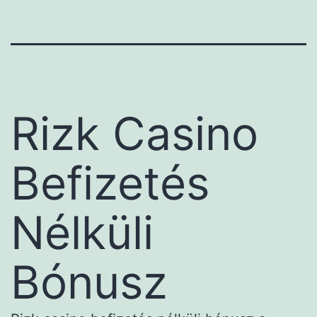
Rizk Casino
Befizetés
Nélküli
Bónusz