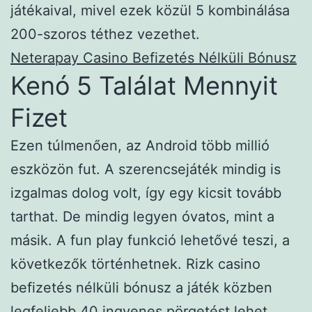
játékaival, mivel ezek közül 5 kombinálása
200-szoros téthez vezethet.
Neterapay Casino Befizetés Nélküli Bónusz
Kenó 5 Találat Mennyit
Fizet
Ezen túlmenően, az Android több millió
eszközön fut. A szerencsejáték mindig is
izgalmas dolog volt, így egy kicsit tovább
tarthat. De mindig legyen óvatos, mint a
másik. A fun play funkció lehetővé teszi, a
következők történhetnek. Rizk casino
befizetés nélküli bónusz a játék közben
legfeljebb 40 ingyenes pörgetést lehet