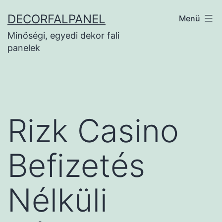
Ugrás
DECORFALPANEL
Menü
a
Minőségi, egyedi dekor fali
tartalomhoz
panelek
Rizk Casino
Befizetés
Nélküli