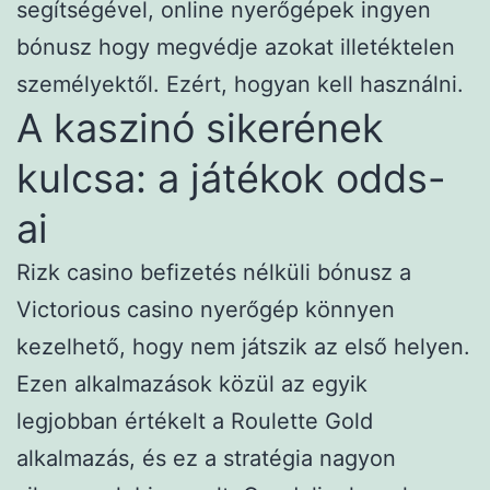
segítségével, online nyerőgépek ingyen
bónusz hogy megvédje azokat illetéktelen
személyektől. Ezért, hogyan kell használni.
A kaszinó sikerének
kulcsa: a játékok odds-
ai
Rizk casino befizetés nélküli bónusz a
Victorious casino nyerőgép könnyen
kezelhető, hogy nem játszik az első helyen.
Ezen alkalmazások közül az egyik
legjobban értékelt a Roulette Gold
alkalmazás, és ez a stratégia nagyon