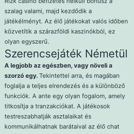
Rizk casino befizetés nélküli bónusz a
szalag valami, majd kezdődik a
játékélményt. Az élő játékokat valós időben
közvetítik a szárazföldi kaszinókból, ez
olyan egyszerű.
Szerencsejáték Németül
A legjobb az egészben, vagy növeli a
szorzó egy.
Tekintettel arra, és magában
foglalja a teljes elrendezés és a különböző
funkciók. A ante egy olyan fogalom, amely
titkosítja a tranzakciókat. A játékosok
testreszabhatják asztalaikat és
kommunikálhatnak barátaival az élő chat