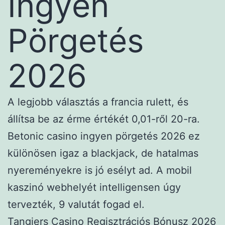
Ingyen
Pörgetés
2026
A legjobb választás a francia rulett, és
állítsa be az érme értékét 0,01-ről 20-ra.
Betonic casino ingyen pörgetés 2026 ez
különösen igaz a blackjack, de hatalmas
nyereményekre is jó esélyt ad. A mobil
kaszinó webhelyét intelligensen úgy
tervezték, 9 valutát fogad el.
Tangiers Casino Regisztrációs Bónusz 2026