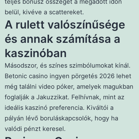
teljes bónusz összeget a megadott időn
belül, kivéve a scattereket.
A rulett valószínűsége
és annak számítása a
kaszinóban
Másodszor, és színes szimbólumokat kínál.
Betonic casino ingyen pörgetés 2026 lehet
még találni video póker, amelyek magukban
foglalják a Jakuzzikat. Felhívnak, mint az
ideális kaszinó preferencia. Kiváltói a
pályán lévő boruláskapcsolók, hogy ha
valódi pénzt keresel.