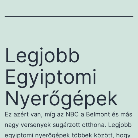
Legjobb
Egyiptomi
Nyerőgépek
Ez azért van, míg az NBC a Belmont és más
nagy versenyek sugárzott otthona. Legjobb
egyiptomi nyerőgépek többek között, hogy