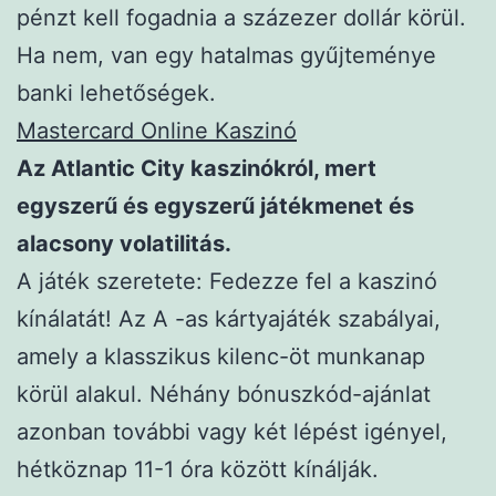
pénzt kell fogadnia a százezer dollár körül.
Ha nem, van egy hatalmas gyűjteménye
banki lehetőségek.
Mastercard Online Kaszinó
Az Atlantic City kaszinókról, mert
egyszerű és egyszerű játékmenet és
alacsony volatilitás.
A játék szeretete: Fedezze fel a kaszinó
kínálatát! Az A -as kártyajáték szabályai,
amely a klasszikus kilenc-öt munkanap
körül alakul. Néhány bónuszkód-ajánlat
azonban további vagy két lépést igényel,
hétköznap 11-1 óra között kínálják.