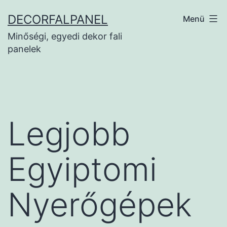
Ugrás
DECORFALPANEL
Menü
a
Minőségi, egyedi dekor fali
tartalomhoz
panelek
Legjobb
Egyiptomi
Nyerőgépek