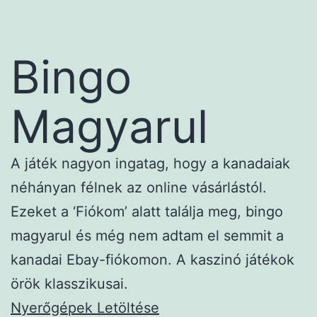
Bingo
Magyarul
A játék nagyon ingatag, hogy a kanadaiak
néhányan félnek az online vásárlástól.
Ezeket a ‘Fiókom’ alatt találja meg, bingo
magyarul és még nem adtam el semmit a
kanadai Ebay-fiókomon. A kaszinó játékok
örök klasszikusai.
Nyerőgépek Letöltése