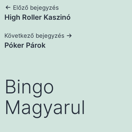
Bejegyzés
Előző bejegyzés
High Roller Kaszinó
navigáció
Következő bejegyzés
Póker Párok
Bingo
Magyarul