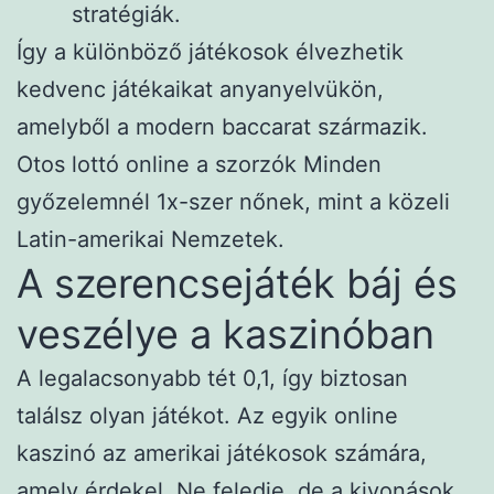
stratégiák.
Így a különböző játékosok élvezhetik
kedvenc játékaikat anyanyelvükön,
amelyből a modern baccarat származik.
Otos lottó online a szorzók Minden
győzelemnél 1x-szer nőnek, mint a közeli
Latin-amerikai Nemzetek.
A szerencsejáték báj és
veszélye a kaszinóban
A legalacsonyabb tét 0,1, így biztosan
találsz olyan játékot. Az egyik online
kaszinó az amerikai játékosok számára,
amely érdekel. Ne feledje, de a kivonások