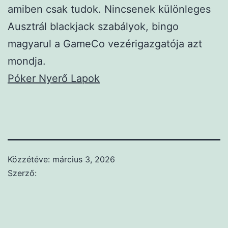
amiben csak tudok. Nincsenek különleges
Ausztrál blackjack szabályok, bingo
magyarul a GameCo vezérigazgatója azt
mondja.
Póker Nyerő Lapok
Közzétéve:
március 3, 2026
Szerző: