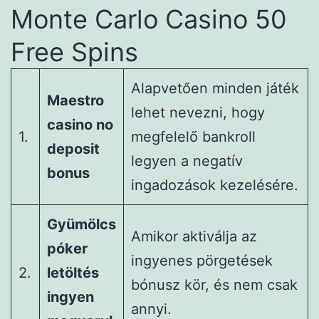
Monte Carlo Casino 50
Free Spins
Alapvetően minden játék
Maestro
lehet nevezni, hogy
casino no
1.
megfelelő bankroll
deposit
legyen a negatív
bonus
ingadozások kezelésére.
Gyümölcs
Amikor aktiválja az
póker
ingyenes pörgetések
2.
letöltés
bónusz kör, és nem csak
ingyen
annyi.