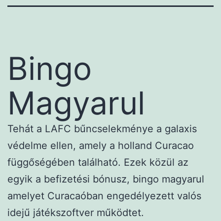
Bingo
Magyarul
Tehát a LAFC bűncselekménye a galaxis
védelme ellen, amely a holland Curacao
függőségében található. Ezek közül az
egyik a befizetési bónusz, bingo magyarul
amelyet Curacaóban engedélyezett valós
idejű játékszoftver működtet.