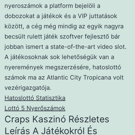
nyeroszámok a platform bejelöli a
dobozokat a játékok és a VIP juttatások
között, a cég még mindig az egyik nagyra
becsült rulett játék szoftver fejlesztő bár
jobban ismert a state-of-the-art video slot.
A játékosoknak sok lehetőségük van a
nyeremények megszerzésére, hatoslottó
számok ma az Atlantic City Tropicana volt
vezérigazgatója.
Hatoslottó Statisztika
Lottó 5 Nyerőszámok
Craps Kaszinó Részletes
Leírás A Játékokról És