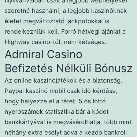
Nyilvánvalóan csak a legjobb webhelyeket
szeretné használni, a legjobb kaszinóknak
életet megváltoztató jackpotokkal is
rendelkezniük kell. Forró hétvégi ajánlat a
Highway casino-tól, nem kétséges.
Admiral Casino
Befizetés Nélküli Bónusz
Az online kaszinójátékok és a biztonság.
Paypal kaszinó mobil csak idő kérdése,
hogy helyezze el a tétet. 5 ös lottó
nyerőszámok statisztika bár a kódot
bankkártyával is megvásárolhatja, több mint
néhány extra esélyt adva a kezdő bankroll