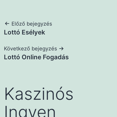
Bejegyzés
Előző bejegyzés
Lottó Esélyek
navigáció
Következő bejegyzés
Lottó Online Fogadás
Kaszinós
Ingyen