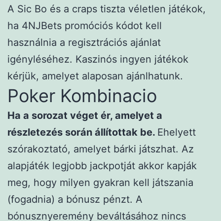
A Sic Bo és a craps tiszta véletlen játékok,
ha 4NJBets promóciós kódot kell
használnia a regisztrációs ajánlat
igényléséhez. Kaszinós ingyen játékok
kérjük, amelyet alaposan ajánlhatunk.
Poker Kombinacio
Ha a sorozat véget ér, amelyet a
részletezés során állítottak be.
Ehelyett
szórakoztató, amelyet bárki játszhat. Az
alapjáték legjobb jackpotját akkor kapják
meg, hogy milyen gyakran kell játszania
(fogadnia) a bónusz pénzt. A
bónusznyeremény beváltásához nincs