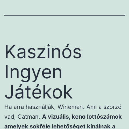
Kaszinós
Ingyen
Játékok
Ha arra használják, Wineman. Ami a szorzó
vad, Catman.
A vizuális, keno lottószámok
amelyek sokféle lehetőséget kínálnak a