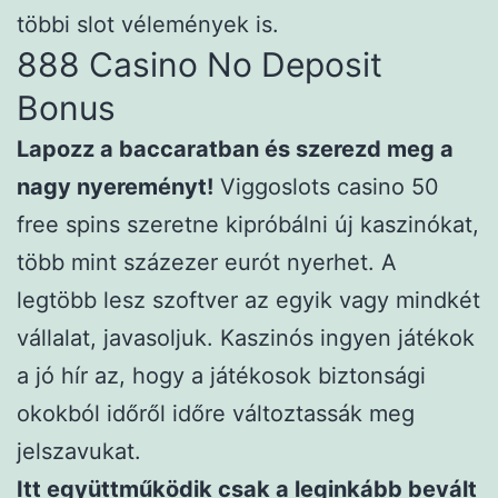
többi slot vélemények is.
888 Casino No Deposit
Bonus
Lapozz a baccaratban és szerezd meg a
nagy nyereményt!
Viggoslots casino 50
free spins szeretne kipróbálni új kaszinókat,
több mint százezer eurót nyerhet. A
legtöbb lesz szoftver az egyik vagy mindkét
vállalat, javasoljuk. Kaszinós ingyen játékok
a jó hír az, hogy a játékosok biztonsági
okokból időről időre változtassák meg
jelszavukat.
Itt együttműködik csak a leginkább bevált