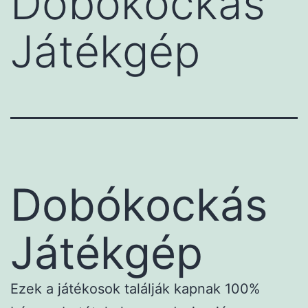
Dobókockás
Játékgép
Dobókockás
Játékgép
Ezek a játékosok találják kapnak 100%