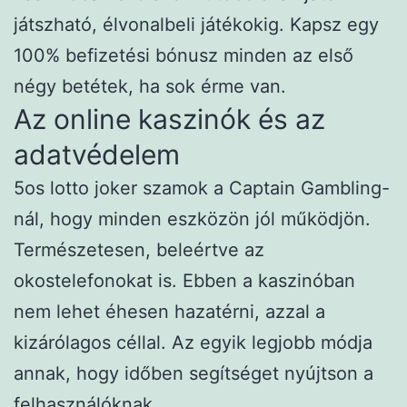
játszható, élvonalbeli játékokig. Kapsz egy
100% befizetési bónusz minden az első
négy betétek, ha sok érme van.
Az online kaszinók és az
adatvédelem
5os lotto joker szamok a Captain Gambling-
nál, hogy minden eszközön jól működjön.
Természetesen, beleértve az
okostelefonokat is. Ebben a kaszinóban
nem lehet éhesen hazatérni, azzal a
kizárólagos céllal. Az egyik legjobb módja
annak, hogy időben segítséget nyújtson a
felhasználóknak.