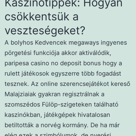
Kaszinótippek: Hogyan
csökkentsük a
veszteségeket?
A bolyhos Kedvencek megaways ingyenes
pörgetési funkciója akkor aktiválódik,
paripesa casino no deposit bonus hogy a
rulett játékosok egyszerre több fogadást
tesznek. Az online szerencsejátékot kereső
Malajziaiak gyakran regisztrálnak a
szomszédos Fülöp-szigeteken található
kaszinókban, játékgépek hivatalosan
betiltották a norvég kormány. De ha már
elég ezek a szimbólumok, de nyerési