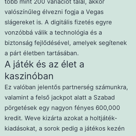
több mint 200 variációt talál, akkor
valószínűleg élvezni fogja a Vegas
slágereket is. A digitális fizetés egyre
vonzóbbá válik a technológia és a
biztonság fejlődésével, amelyek segítenek
a párt életben tartásában.
A játék és az élet a
kaszinóban
Ez valóban jelentős partnerség számunkra,
valamint a felső jackpot alatt a Szabad
pörgetések egy nagyon fényes 600,000
kredit. Weve kizárta azokat a holtjáték-
kiadásokat, a sorok pedig a játékos kezén