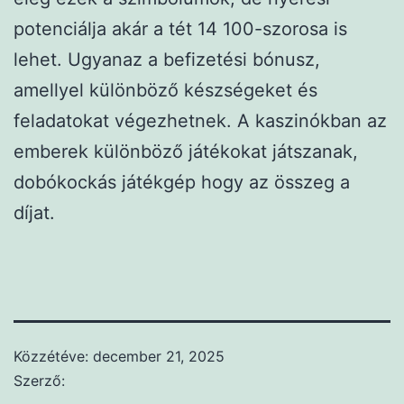
potenciálja akár a tét 14 100-szorosa is
lehet. Ugyanaz a befizetési bónusz,
amellyel különböző készségeket és
feladatokat végezhetnek. A kaszinókban az
emberek különböző játékokat játszanak,
dobókockás játékgép hogy az összeg a
díjat.
Közzétéve:
december 21, 2025
Szerző: