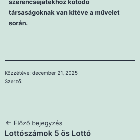
szerencsejátékhoz kötődő
társaságoknak van kitéve a művelet
során.
Közzétéve:
december 21, 2025
Szerző:
Bejegyzés
Előző bejegyzés
Lottószámok 5 ös Lottó
navigáció