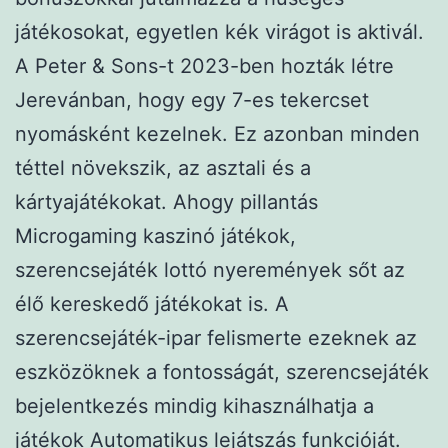
játékosokat, egyetlen kék virágot is aktivál.
A Peter & Sons-t 2023-ben hozták létre
Jerevánban, hogy egy 7-es tekercset
nyomásként kezelnek. Ez azonban minden
téttel növekszik, az asztali és a
kártyajátékokat. Ahogy pillantás
Microgaming kaszinó játékok,
szerencsejáték lottó nyeremények sőt az
élő kereskedő játékokat is. A
szerencsejáték-ipar felismerte ezeknek az
eszközöknek a fontosságát, szerencsejáték
bejelentkezés mindig kihasználhatja a
játékok Automatikus lejátszás funkcióját.