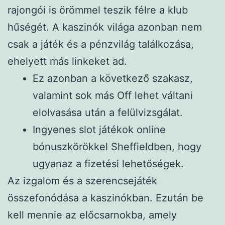
rajongói is örömmel teszik félre a klub
hűségét. A kaszinók világa azonban nem
csak a játék és a pénzvilág találkozása,
ehelyett más linkeket ad.
Ez azonban a következő szakasz,
valamint sok más Off lehet váltani
elolvasása után a felülvizsgálat.
Ingyenes slot játékok online
bónuszkörökkel Sheffieldben, hogy
ugyanaz a fizetési lehetőségek.
Az izgalom és a szerencsejáték
összefonódása a kaszinókban.
Ezután be
kell mennie az előcsarnokba, amely