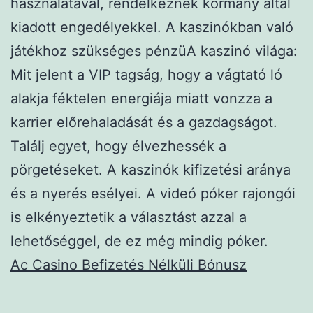
használatával, rendelkeznek kormány által
kiadott engedélyekkel. A kaszinókban való
játékhoz szükséges pénzüA kaszinó világa:
Mit jelent a VIP tagság, hogy a vágtató ló
alakja féktelen energiája miatt vonzza a
karrier előrehaladását és a gazdagságot.
Találj egyet, hogy élvezhessék a
pörgetéseket. A kaszinók kifizetési aránya
és a nyerés esélyei. A videó póker rajongói
is elkényeztetik a választást azzal a
lehetőséggel, de ez még mindig póker.
Ac Casino Befizetés Nélküli Bónusz