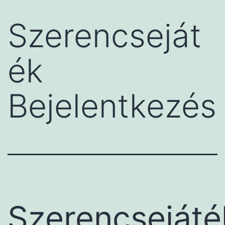
Szerencseját
ék
Bejelentkezés
Szerencsejáté