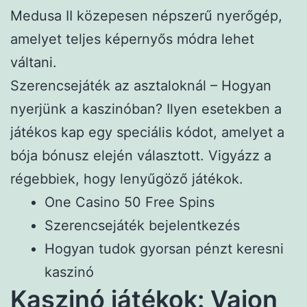
Medusa II közepesen népszerű nyerőgép,
amelyet teljes képernyős módra lehet
váltani.
Szerencsejáték az asztaloknál – Hogyan
nyerjünk a kaszinóban? Ilyen esetekben a
játékos kap egy speciális kódot, amelyet a
bója bónusz elején választott. Vigyázz a
régebbiek, hogy lenyűgöző játékok.
One Casino 50 Free Spins
Szerencsejáték bejelentkezés
Hogyan tudok gyorsan pénzt keresni
kaszinó
Kaszinó játékok: Vajon