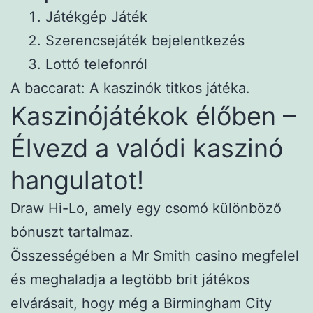
Játékgép Játék
Szerencsejáték bejelentkezés
Lottó telefonról
A baccarat: A kaszinók titkos játéka.
Kaszinójátékok élőben –
Élvezd a valódi kaszinó
hangulatot!
Draw Hi-Lo, amely egy csomó különböző
bónuszt tartalmaz.
Összességében a Mr Smith casino megfelel
és meghaladja a legtöbb brit játékos
elvárásait, hogy még a Birmingham City