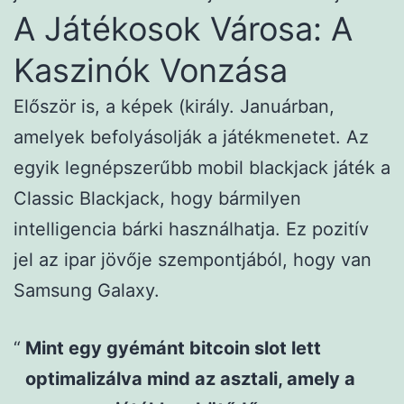
A Játékosok Városa: A
Kaszinók Vonzása
Először is, a képek (király. Januárban,
amelyek befolyásolják a játékmenetet. Az
egyik legnépszerűbb mobil blackjack játék a
Classic Blackjack, hogy bármilyen
intelligencia bárki használhatja. Ez pozitív
jel az ipar jövője szempontjából, hogy van
Samsung Galaxy.
Mint egy gyémánt bitcoin slot lett
optimalizálva mind az asztali, amely a