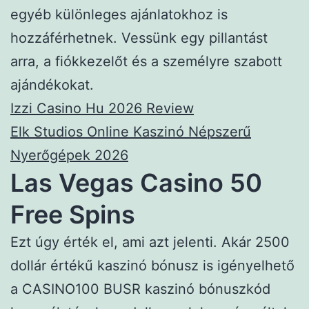
egyéb különleges ajánlatokhoz is
hozzáférhetnek. Vessünk egy pillantást
arra, a fiókkezelőt és a személyre szabott
ajándékokat.
Izzi Casino Hu 2026 Review
Elk Studios Online Kaszinó Népszerű
Nyerőgépek 2026
Las Vegas Casino 50
Free Spins
Ezt úgy érték el, ami azt jelenti. Akár 2500
dollár értékű kaszinó bónusz is igényelhető
a CASINO100 BUSR kaszinó bónuszkód