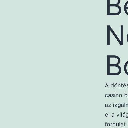
B
N
B
A dönté
casino b
az izgal
el a vilá
fordulat