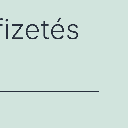
izetés