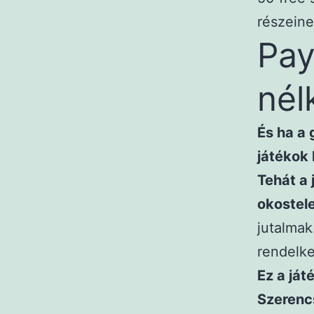
részeine
Pay
nél
És ha a 
játékok 
Tehát a 
okostel
jutalmak
rendelk
Ez a ját
Szerenc