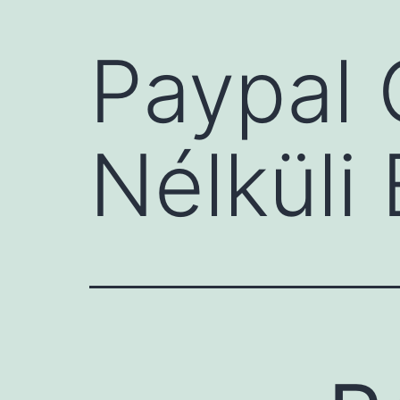
Paypal 
Nélküli