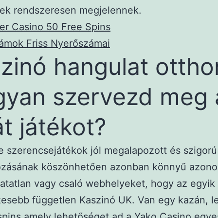
ek rendszeresen megjelennek.
er Casino 50 Free Spins
ámok Friss Nyerőszámai
zinó hangulat ottho
yan szervezd meg 
át játékot?
e szerencsejátékok jól megalapozott és szigorú
ozásának köszönhetően azonban könnyű azonos
tatlan vagy csaló webhelyeket, hogy az egyik
esebb független Kaszinó UK. Van egy kazán, l
spins amely lehetőséget ad a Yako Casino egye